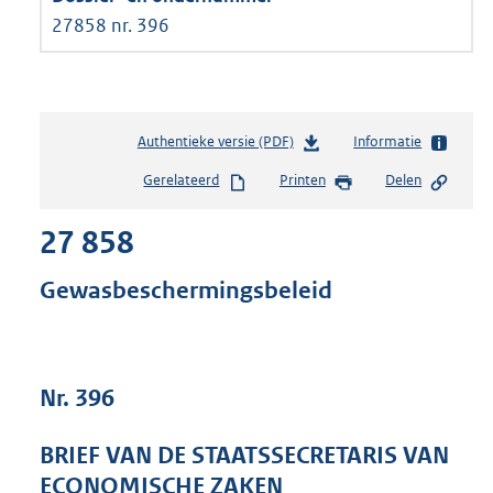
27858 nr. 396
Authentieke versie (PDF)
b
Informatie
e
Gerelateerd
Printen
Delen
s
t
27 858
a
n
d
Gewasbeschermingsbeleid
s
g
r
o
Nr. 396
o
t
t
BRIEF VAN DE STAATSSECRETARIS VAN
e
ECONOMISCHE ZAKEN
: