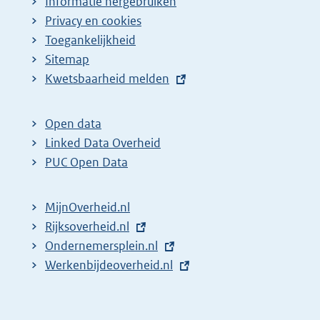
Informatie hergebruiken
Privacy en cookies
Toegankelijkheid
Sitemap
E
Kwetsbaarheid melden
x
t
Open data
e
Linked Data Overheid
r
PUC Open Data
n
e
MijnOverheid.nl
l
E
Rijksoverheid.nl
i
x
E
Ondernemersplein.nl
n
t
x
E
Werkenbijdeoverheid.nl
k
e
t
x
:
r
e
t