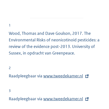
1
Wood, Thomas and Dave Goulson, 2017. The
Environmental Risks of neonicotinoid pesticides: a
review of the evidence post-2013. University of
Sussex, in opdracht van Greenpeace.
2
Raadpleegbaar via
E
www.tweedekamer.nl
x
t
3
e
Raadpleegbaar via
E
www.tweedekamer.nl
r
x
n