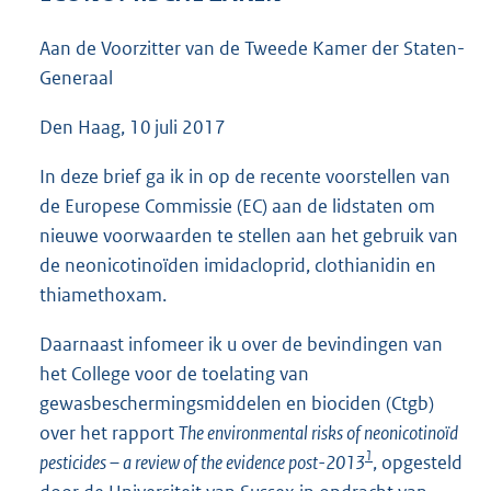
5
2
Aan de Voorzitter van de Tweede Kamer der Staten-
K
Generaal
b
Den Haag, 10 juli 2017
In deze brief ga ik in op de recente voorstellen van
de Europese Commissie (EC) aan de lidstaten om
nieuwe voorwaarden te stellen aan het gebruik van
de neonicotinoïden imidacloprid, clothianidin en
thiamethoxam.
Daarnaast infomeer ik u over de bevindingen van
het College voor de toelating van
gewasbeschermingsmiddelen en biociden (Ctgb)
over het rapport
The environmental risks of neonicotinoïd
1
pesticides – a review of the evidence post-2013
, opgesteld