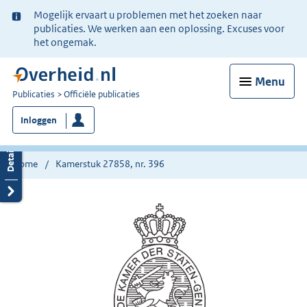
Ter
Mogelijk ervaart u problemen met het zoeken naar
informatie:
publicaties. We werken aan een oplossing. Excuses voor
het ongemak.
Menu
U
Publicaties
Officiële publicaties
bent
Inloggen
nu
hier:
Home
Kamerstuk 27858, nr. 396