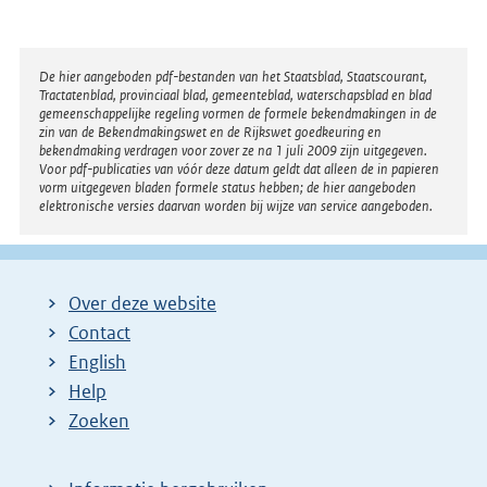
t
e
e
l
r
Disclaimer
De hier aangeboden pdf-bestanden van het Staatsblad, Staatscourant,
i
Tractatenblad, provinciaal blad, gemeenteblad, waterschapsblad en blad
n
n
gemeenschappelijke regeling vormen de formele bekendmakingen in de
e
zin van de Bekendmakingswet en de Rijkswet goedkeuring en
k
bekendmaking verdragen voor zover ze na 1 juli 2009 zijn uitgegeven.
l
Voor pdf-publicaties van vóór deze datum geldt dat alleen de in papieren
:
i
vorm uitgegeven bladen formele status hebben; de hier aangeboden
elektronische versies daarvan worden bij wijze van service aangeboden.
n
k
:
Over deze website
Contact
English
Help
Zoeken