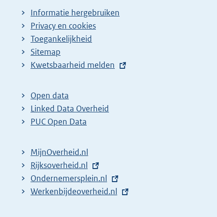
Informatie hergebruiken
Privacy en cookies
Toegankelijkheid
Sitemap
E
Kwetsbaarheid melden
x
t
Open data
e
Linked Data Overheid
r
PUC Open Data
n
e
MijnOverheid.nl
l
E
Rijksoverheid.nl
i
x
E
Ondernemersplein.nl
n
t
x
E
Werkenbijdeoverheid.nl
k
e
t
x
: