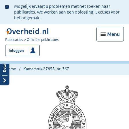
Ter
Mogelijk ervaart u problemen met het zoeken naar
informatie:
publicaties. We werken aan een oplossing. Excuses voor
het ongemak.
Menu
U
Publicaties
Officiële publicaties
bent
Inloggen
nu
hier:
Home
Kamerstuk 27858, nr. 367