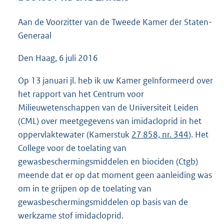
4
5
Aan de Voorzitter van de Tweede Kamer der Staten-
K
Generaal
b
Den Haag, 6 juli 2016
Op 13 januari jl. heb ik uw Kamer geïnformeerd over
het rapport van het Centrum voor
Milieuwetenschappen van de Universiteit Leiden
(CML) over meetgegevens van imidacloprid in het
oppervlaktewater (Kamerstuk
27 858, nr. 344
). Het
College voor de toelating van
gewasbeschermingsmiddelen en biociden (Ctgb)
meende dat er op dat moment geen aanleiding was
om in te grijpen op de toelating van
gewasbeschermingsmiddelen op basis van de
werkzame stof imidacloprid.