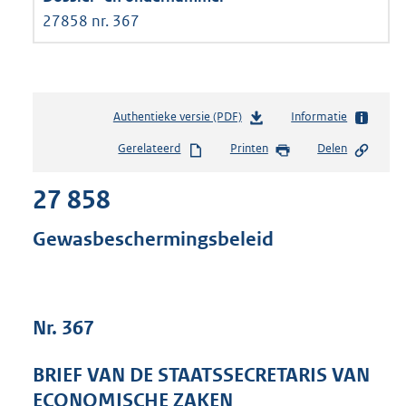
27858 nr. 367
Authentieke versie (PDF)
b
Informatie
e
Gerelateerd
Printen
Delen
s
t
27 858
a
n
d
Gewasbeschermingsbeleid
s
g
r
o
Nr. 367
o
t
t
BRIEF VAN DE STAATSSECRETARIS VAN
e
ECONOMISCHE ZAKEN
: