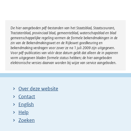
x
k
t
:
e
r
Disclaimer
De hier aangeboden pdf-bestanden van het Staatsblad, Staatscourant,
Tractatenblad, provinciaal blad, gemeenteblad, waterschapsblad en blad
n
gemeenschappelijke regeling vormen de formele bekendmakingen in de
e
zin van de Bekendmakingswet en de Rijkswet goedkeuring en
bekendmaking verdragen voor zover ze na 1 juli 2009 zijn uitgegeven.
l
Voor pdf-publicaties van vóór deze datum geldt dat alleen de in papieren
i
vorm uitgegeven bladen formele status hebben; de hier aangeboden
elektronische versies daarvan worden bij wijze van service aangeboden.
n
k
:
Over deze website
Contact
English
Help
Zoeken