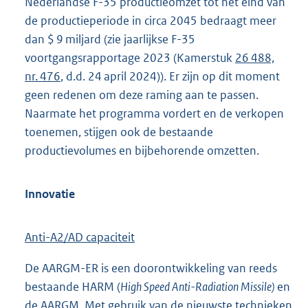
Nederlandse F-35 productieomzet tot het eind van
de productieperiode in circa 2045 bedraagt meer
dan $ 9 miljard (zie jaarlijkse F-35
voortgangsrapportage 2023 (Kamerstuk
26 488,
nr. 476
, d.d. 24 april 2024)). Er zijn op dit moment
geen redenen om deze raming aan te passen.
Naarmate het programma vordert en de verkopen
toenemen, stijgen ook de bestaande
productievolumes en bijbehorende omzetten.
Innovatie
Anti-A2/AD capaciteit
De AARGM-ER is een doorontwikkeling van reeds
bestaande HARM (
High Speed Anti-Radiation Missile)
en
de AARGM. Met gebruik van de nieuwste technieken