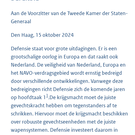
6
0
Aan de Voorzitter van de Tweede Kamer der Staten-
K
Generaal
b
Den Haag, 15 oktober 2024
Defensie staat voor grote uitdagingen. Er is een
grootschalige oorlog in Europa en dat raakt ook
Nederland. De veiligheid van Nederland, Europa en
het NAVO-verdragsgebied wordt ernstig bedreigd
door verschillende ontwikkelingen. Vanwege deze
bedreigingen richt Defensie zich de komende jaren
1
op hoofdtaak 1
.De krijgsmacht moet de juiste
gevechtskracht hebben om tegenstanders af te
schrikken. Hiervoor moet de krijgsmacht beschikken
over robuuste gevechtseenheden met de juiste
wapensystemen. Defensie investeert daarom in