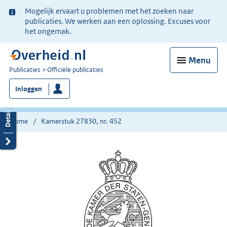
Ter
Mogelijk ervaart u problemen met het zoeken naar
informatie:
publicaties. We werken aan een oplossing. Excuses voor
het ongemak.
Menu
U
Publicaties
Officiële publicaties
bent
Inloggen
nu
hier:
Home
Kamerstuk 27830, nr. 452