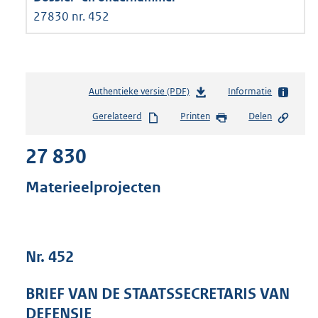
27830 nr. 452
Authentieke versie (PDF)
b
Informatie
e
Gerelateerd
Printen
Delen
s
t
27 830
a
n
d
Materieelprojecten
s
g
r
o
Nr. 452
o
t
t
BRIEF VAN DE STAATSSECRETARIS VAN
e
DEFENSIE
: