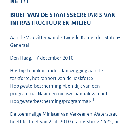
Nr. 177
4
1
BRIEF VAN DE STAATSSECRETARIS VAN
K
INFRASTRUCTUUR EN MILIEU
b
Aan de Voorzitter van de Tweede Kamer der Staten-
Generaal
Den Haag, 17 december 2010
Hierbij stuur ik u, onder dankzegging aan de
taskforce, het rapport van de Taskforce
Hoogwaterbescherming «Een dijk van een
programma. Naar een nieuwe aanpak van het
1
Hoogwaterbeschermingsprogramma».
De toenmalige Minister van Verkeer en Waterstaat
heeft bij brief van 2 juli 2010 (kamerstuk
27 625, nr.