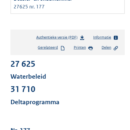
27625 nr. 177
Authentieke versie (PDF)
b
Informatie
e
Gerelateerd
Printen
Delen
s
t
27 625
a
n
d
Waterbeleid
s
g
31 710
r
o
Deltaprogramma
o
t
t
e
: