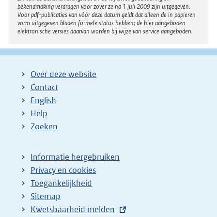
bekendmaking verdragen voor zover ze na 1 juli 2009 zijn uitgegeven.
Voor pdf-publicaties van vóór deze datum geldt dat alleen de in papieren
vorm uitgegeven bladen formele status hebben; de hier aangeboden
elektronische versies daarvan worden bij wijze van service aangeboden.
Over deze website
Contact
English
Help
Zoeken
Informatie hergebruiken
Privacy en cookies
Toegankelijkheid
Sitemap
E
Kwetsbaarheid melden