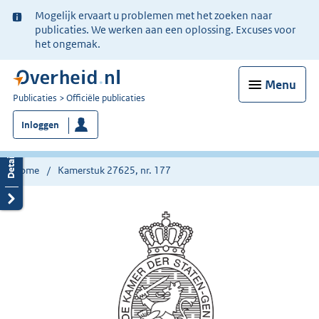
Ter
Mogelijk ervaart u problemen met het zoeken naar
informatie:
publicaties. We werken aan een oplossing. Excuses voor
het ongemak.
Menu
U
Publicaties
Officiële publicaties
bent
Inloggen
nu
hier:
Home
Kamerstuk 27625, nr. 177