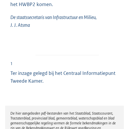
het HWBP2 komen.
De staatssecretaris van Infrastructuur en Milieu,
J. J. Atsma
1
Ter inzage gelegd bij het Centraal Informatiepunt
Tweede Kamer.
Disclaimer
De hier aangeboden pdf-bestanden van het Staatsblad, Staatscourant,
Tractatenblad, provinciaal blad, gemeenteblad, waterschapsblad en blad
gemeenschappelijke regeling vormen de formele bekendmakingen in de
zin van de Bekendmakingswet en de Rijkswet goedkeuring en