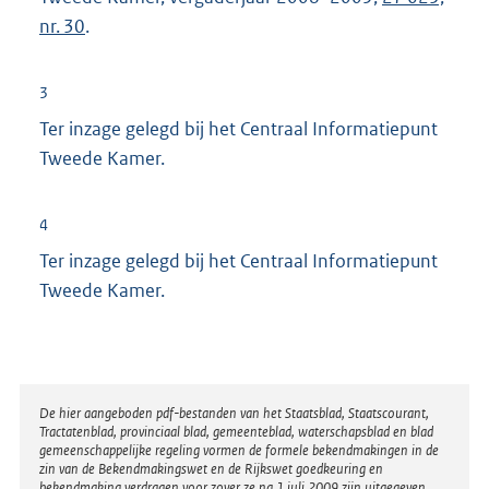
nr. 30
.
3
Ter inzage gelegd bij het Centraal Informatiepunt
Tweede Kamer.
4
Ter inzage gelegd bij het Centraal Informatiepunt
Tweede Kamer.
Disclaimer
De hier aangeboden pdf-bestanden van het Staatsblad, Staatscourant,
Tractatenblad, provinciaal blad, gemeenteblad, waterschapsblad en blad
gemeenschappelijke regeling vormen de formele bekendmakingen in de
zin van de Bekendmakingswet en de Rijkswet goedkeuring en
bekendmaking verdragen voor zover ze na 1 juli 2009 zijn uitgegeven.