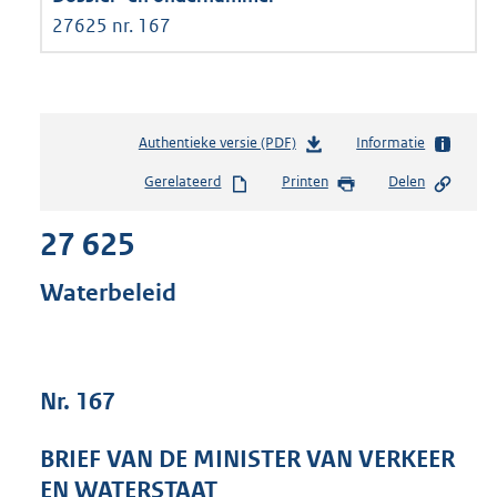
27625 nr. 167
Authentieke versie (PDF)
b
Informatie
e
Gerelateerd
Printen
Delen
s
t
27 625
a
n
d
Waterbeleid
s
g
r
o
Nr. 167
o
t
t
BRIEF VAN DE MINISTER VAN VERKEER
e
EN WATERSTAAT
: