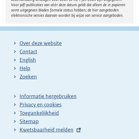
Voor pdf-publicaties van vóór deze datum geldt dat alleen de in papieren
vorm uitgegeven bladen formele status hebben; de hier aangeboden
elektronische versies daarvan worden bij wijze van service aangeboden.
Over deze website
Contact
English
Help
Zoeken
Informatie hergebruiken
Privacy en cookies
Toegankelijkheid
Sitemap
E
Kwetsbaarheid melden
x