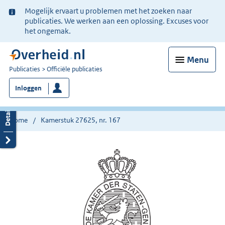
Ter
Mogelijk ervaart u problemen met het zoeken naar
informatie:
publicaties. We werken aan een oplossing. Excuses voor
het ongemak.
Menu
U
Publicaties
Officiële publicaties
bent
Inloggen
nu
hier:
Home
Kamerstuk 27625, nr. 167