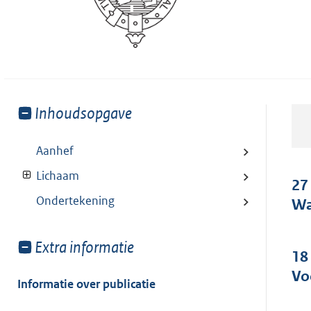
Toon
Inhoudsopgave
meer
van:
Aanhef
Lichaam
27
Ondertekening
Wa
Toon
Extra informatie
18
meer
Vo
van:
Informatie over publicatie