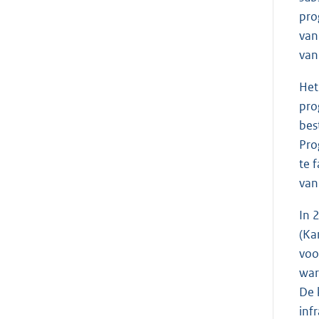
pro
van
van
Het
pro
bes
Pro
te 
van
In 
(Ka
voo
war
De 
inf