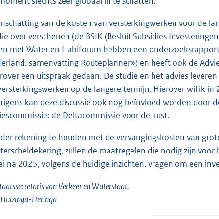
 moment slechts zeer globaal in te schatten.
inschatting van de kosten van versterkingwerken voor de lang
die over verschenen (de BSIK (Besluit Subsidies Investering
en met Water en Habiforum hebben een onderzoeksrapport u
erland, samenvatting Routeplanner») en heeft ook de Advie
rover een uitspraak gedaan. De studie en het advies leveren
versterkingswerken op de langere termijn. Hierover wil ik in
rigens kan deze discussie ook nog beïnvloed worden door d
iescommissie: de Deltacommissie voor de kust.
der rekening te houden met de vervangingskosten van grote
terscheldekering, zullen de maatregelen die nodig zijn voo
ei na 2025, volgens de huidige inzichten, vragen om een inv
taatssecretaris van Verkeer en Waterstaat,
. Huizinga-Heringa