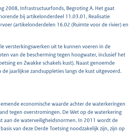
ng 2008, Infrastructuurfonds, Begroting A. Het gaat
orende bij artikelonderdeel 11.03.01, Realisatie
voer (artikelonderdelen 16.02 (Ruimte voor de rivier) en
lle versterkingswerken uit te kunnen voeren in de
ten van de bescherming tegen hoogwater, inclusief het
etsing en Zwakke schakels kust). Naast genoemde
e jaarlijkse zandsuppleties langs de kust uitgevoerd.
nemende economische waarde achter de waterkeringen
 land tegen overstromingen. De Wet op de waterkering
etst aan de waterveiligheidsnormen. In 2011 wordt de
asis van deze Derde Toetsing noodzakelijk zijn, zijn op