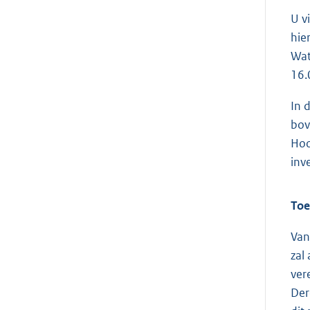
U v
hie
Wat
16.
In 
bov
Hoo
inv
Toe
Van
zal
ver
Der