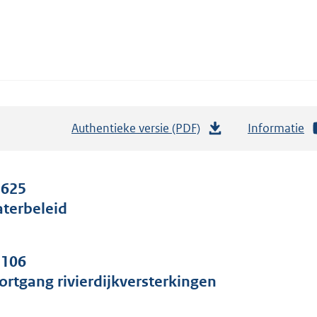
Authentieke versie (PDF)
b
Informatie
e
s
t
 625
a
terbeleid
n
d
 106
s
ortgang rivierdijkversterkingen
g
r