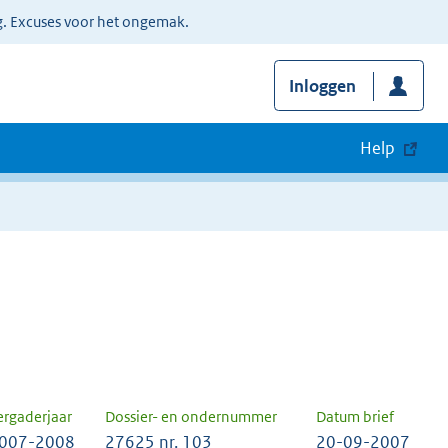
g. Excuses voor het ongemak.
Inloggen
Help
ergaderjaar
Dossier- en ondernummer
Datum brief
007-2008
27625 nr. 103
20-09-2007