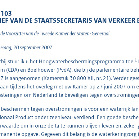
o
o
. 103
t
IEF VAN DE STAATSSECRETARIS VAN VERKEER
t
de Voorzitter van de Tweede Kamer der Staten-Generaal
e
:
 Haag, 20 september 2007
1
9
1
rbij stuur ik u het Hoogwaterbeschermingsprogramma toe.
K
um (CDA) en Boelhouwer (PvdA), die bij de parlementaire be
b
7 is aangenomen (Kamerstuk 30 800 XII, nr. 21). Verder geef 
aan tijdens het overleg met uw Kamer op 27 juni 2007 om e
esteringen om Nederland te beveiligen tegen overstromingen
 beschermen tegen overstromingen is voor een waterrijk lan
ionaal Product onder zeeniveau verdiend. Een goede besch
rwaarde om in onze delta te kunnen blijven leven en, zeker 
manente opgave. Gegeven dit belang is de waterkeringzorg i