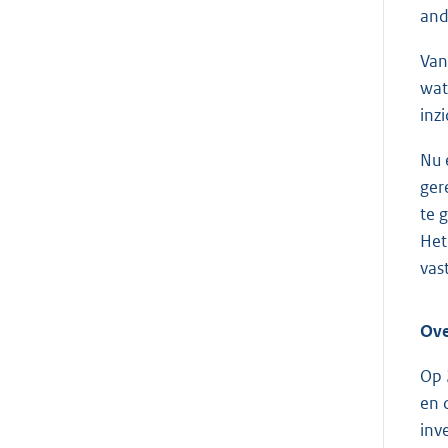
and
Van
wat
inz
Nu 
ger
te 
Het
vas
Ove
Op 
en 
inv