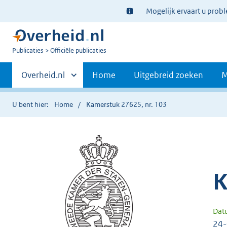
Ter
Mogelijk ervaart u prob
informatie:
U
Publicaties
Officiële publicaties
bent
Primaire
nu
Andere
Overheid.nl
Home
Uitgebreid zoeken
M
hier:
sites
navigatie
binnen
U bent hier:
Home
Kamerstuk 27625, nr. 103
K
Dat
24