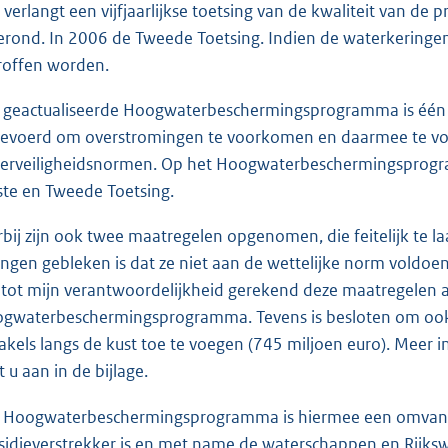
 verlangt een vijfjaarlijkse toetsing van de kwaliteit van de 
erond. In 2006 de Tweede Toetsing. Indien de waterkering
roffen worden.
 geactualiseerde Hoogwaterbeschermingsprogramma is éé
gevoerd om overstromingen te voorkomen en daarmee te vol
erveiligheidsnormen. Op het Hoogwaterbeschermingsprogra
ste en Tweede Toetsing.
rbij zijn ook twee maatregelen opgenomen, die feitelijk te 
ingen gebleken is dat ze niet aan de wettelijke norm voldoen
 tot mijn verantwoordelijkheid gerekend deze maatregelen 
gwaterbeschermingsprogramma. Tevens is besloten om ook
akels langs de kust toe te voegen (745 miljoen euro). Me
t u aan in de bijlage.
 Hoogwaterbeschermingsprogramma is hiermee een omvangr
sidieverstrekker is en met name de waterschappen en Rijkswa