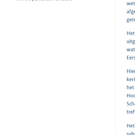
wet
afg
get
Het
uit
wat
Eer
Hie
ker
het
Hoo
Sch
tref
Het
sub