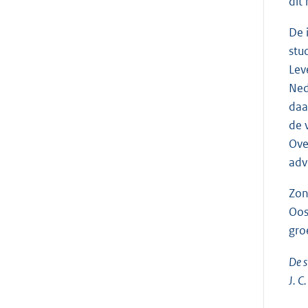
dit
De 
stu
Lev
Ned
daa
de 
Ove
adv
Zon
Oos
gro
De s
J. C