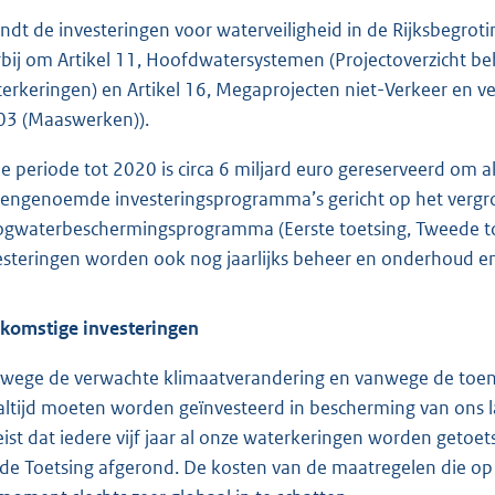
indt de investeringen voor waterveiligheid in de Rijksbegroti
rbij om Artikel 11, Hoofdwatersystemen (Projectoverzicht beh
erkeringen) en Artikel 16, Megaprojecten niet-Verkeer en ver
03 (Maaswerken)).
de periode tot 2020 is circa 6 miljard euro gereserveerd om a
engenoemde investeringsprogramma’s gericht op het vergro
gwaterbeschermingsprogramma (Eerste toetsing, Tweede to
esteringen worden ook nog jaarlijks beheer en onderhoud en d
komstige investeringen
wege de verwachte klimaatverandering en vanwege de toe
 altijd moeten worden geïnvesteerd in bescherming van ons
eist dat iedere vijf jaar al onze waterkeringen worden geto
de Toetsing afgerond. De kosten van de maatregelen die op b