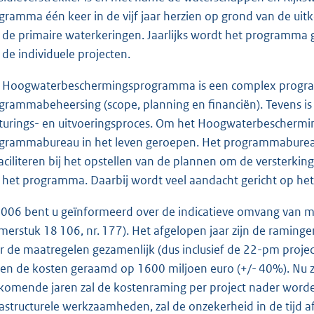
gramma één keer in de vijf jaar herzien op grond van de uit
 de primaire waterkeringen. Jaarlijks wordt het programma
 de individuele projecten.
 Hoogwaterbeschermingsprogramma is een complex programm
grammabeheersing (scope, planning en financiën). Tevens is 
turings- en uitvoeringsproces. Om het Hoogwaterbeschermin
grammabureau in het leven geroepen. Het programmabureau
faciliteren bij het opstellen van de plannen om de versterki
 het programma. Daarbij wordt veel aandacht gericht op het 
2006 bent u geïnformeerd over de indicatieve omvang van ma
merstuk 18 106, nr. 177). Het afgelopen jaar zijn de ramin
r de maatregelen gezamenlijk (dus inclusief de 22-pm projec
en de kosten geraamd op 1600 miljoen euro (+/- 40%). Nu z
komende jaren zal de kostenraming per project nader worden 
rastructurele werkzaamheden, zal de onzekerheid in de tijd 