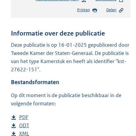
e
Printen
Delen
s
t
a
n
Informatie over deze publicatie
d
s
Deze publicatie is op 16-01-2025 gepubliceerd door
g
Tweede Kamer der Staten-Generaal. De publicatie is
r
van het type Kamerstuk en heeft als identifier "kst-
o
27622-151".
o
t
Bestandsformaten
t
e
Op dit moment is de publicatie beschikbaar in de
:
4
volgende formaten:
7
K
D
PDF
b
b
o
D
ODT
e
b
w
o
D
XML
s
e
b