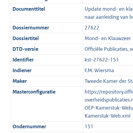
n
i
e
i
b
K
4
1
r
g
f
n
i
e
b
K
9
Documenttitel
Update mond- en klau
o
r
o
f
n
i
b
K
naar aanleiding van b
o
o
r
o
f
n
b
Dossiernummer
27622
t
o
m
r
o
f
t
t
Dossiertitel
Mond- en Klauwzeer
a
m
r
o
e
t
a
a
m
r
DTD-versie
Officiële Publicaties, v
:
e
t
a
a
m
Identifier
kst-27622-151
2
:
t
a
a
K
2
Indiener
F.M. Wiersma
t
a
b
K
t
Maker
Tweede Kamer der St
b
Masterconfiguratie
https://repository.offi
overheidspublicaties.
OEP-Kamerstuk-Web/
Kamerstuk-Web.xml
Ondernummer
151