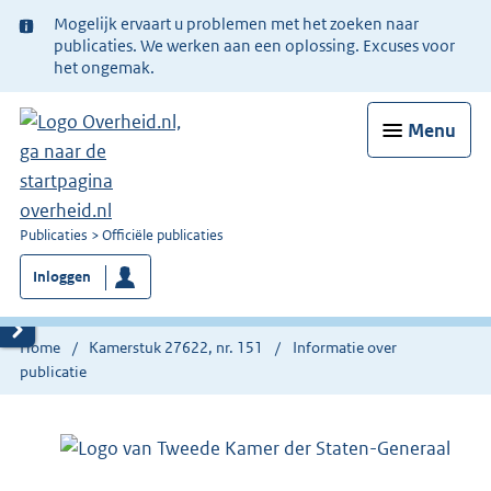
Ter
Mogelijk ervaart u problemen met het zoeken naar
informatie:
publicaties. We werken aan een oplossing. Excuses voor
het ongemak.
Menu
U
Publicaties
Officiële publicaties
bent
Inloggen
nu
hier:
Home
Kamerstuk 27622, nr. 151
Informatie over
publicatie