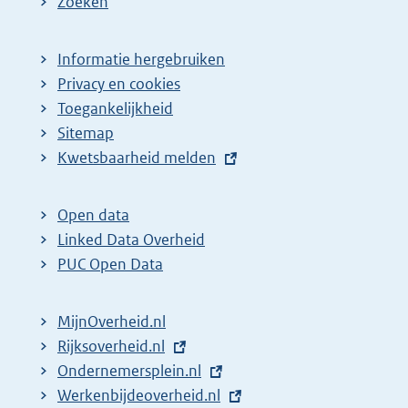
Zoeken
Informatie hergebruiken
Privacy en cookies
Toegankelijkheid
Sitemap
E
Kwetsbaarheid melden
x
t
Open data
e
Linked Data Overheid
r
PUC Open Data
n
e
MijnOverheid.nl
l
E
Rijksoverheid.nl
i
x
E
Ondernemersplein.nl
n
t
x
E
Werkenbijdeoverheid.nl
k