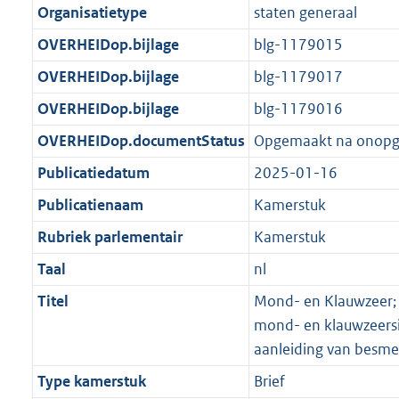
Organisatietype
staten generaal
OVERHEIDop.bijlage
blg-1179015
OVERHEIDop.bijlage
blg-1179017
OVERHEIDop.bijlage
blg-1179016
OVERHEIDop.documentStatus
Opgemaakt na onop
Publicatiedatum
2025-01-16
Publicatienaam
Kamerstuk
Rubriek parlementair
Kamerstuk
Taal
nl
Titel
Mond- en Klauwzeer; 
mond- en klauwzeersit
aanleiding van besmet
Type kamerstuk
Brief