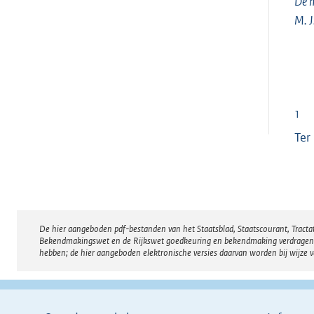
De m
M. J
1
Ter
De hier aangeboden pdf-bestanden van het Staatsblad, Staatscourant, Tract
Disclaimer
Bekendmakingswet en de Rijkswet goedkeuring en bekendmaking verdragen voor
hebben; de hier aangeboden elektronische versies daarvan worden bij wijze 