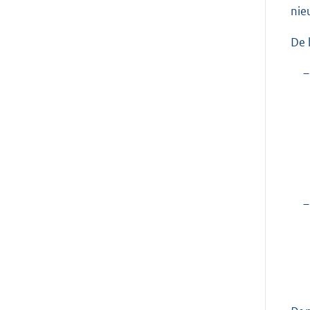
nie
De 
–
–