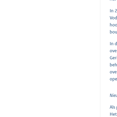
In 
Vod
hoo
bou
In 
ove
Ger
beh
ove
ope
Nieu
Als
Het