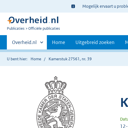
Ter
Mogelijk ervaart u prob
informatie:
U
Publicaties
Officiële publicaties
bent
Primaire
nu
Andere
Overheid.nl
Home
Uitgebreid zoeken
M
hier:
sites
navigatie
binnen
U bent hier:
Home
Kamerstuk 27561, nr. 39
K
Dat
12