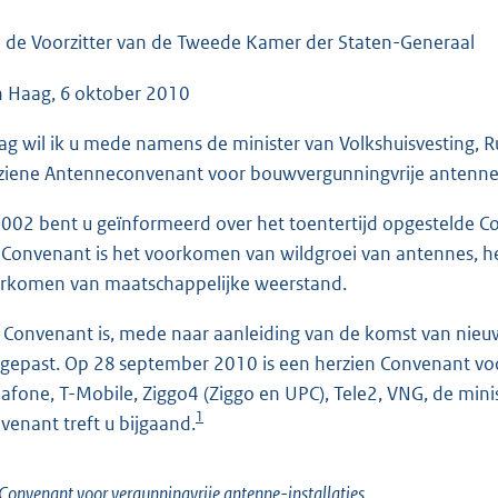
o
o
 de Voorzitter van de Tweede Kamer der Staten-Generaal
t
 Haag, 6 oktober 2010
t
e
ag wil ik u mede namens de minister van Volkshuisvesting, R
:
ziene Antenneconvenant voor bouwvergunningvrije antenne-i
4
4
2002 bent u geïnformeerd over het toentertijd opgestelde C
K
 Convenant is het voorkomen van wildgroei van antennes, h
b
rkomen van maatschappelijke weerstand.
 Convenant is, mede naar aanleiding van de komst van nieu
gepast. Op 28 september 2010 is een herzien Convenant vo
afone, T-Mobile, Ziggo4 (Ziggo en UPC), Tele2, VNG, de mi
1
venant treft u bijgaand.
Convenant voor vergunningvrije antenne-installaties