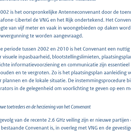
2002 is het oorspronkelijke Antenneconvenant door de toen
afone-Libertel de VNG en het Rijk ondertekend. Het Convena
gte van vijf meter en vaak in woongebieden op daken worden
wvergunning te worden aangevraagd.
de periode tussen 2002 en 2010 is het Convenant een nutti
r visuele inpasbaarheid, blootstellingslimieten, plaatsings
ichte informatievoorziening en communicatie zijn essentieel
ouden en te vergroten. Zo is het plaatsingsplan aanleiding
r plannen en de lokale situatie. De instemmingsprocedure bi
rators in de gelegenheid om voorlichting te geven op een mo
we toetreders en de herziening van het Convenant
 gevolg van de recente 2.6 GHz veiling zijn er nieuwe parti
 bestaande Convenant is, in overleg met VNG en de gevestig