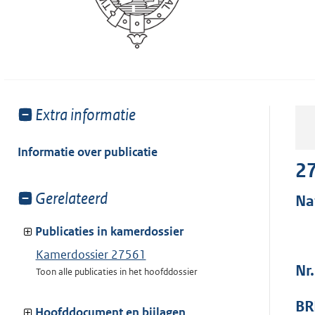
Toon
Extra informatie
meer
van:
Informatie over publicatie
2
Toon
Gerelateerd
Na
meer
van:
Publicaties in kamerdossier
Kamerdossier 27561
Nr.
Toon alle publicaties in het hoofddossier
BR
Hoofddocument en bijlagen