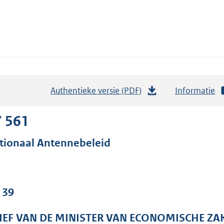
Authentieke versie (PDF)
b
Informatie
e
s
7 561
t
tionaal Antennebeleid
a
n
d
s
 39
g
r
IEF VAN DE MINISTER VAN ECONOMISCHE ZA