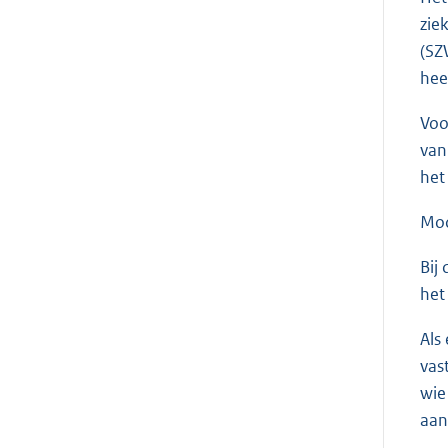
zie
(SZ
hee
Voo
van
het
Moc
Bij
het
Als
vas
wie
aan