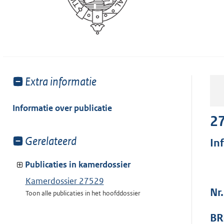
Toon
Extra informatie
meer
van:
Informatie over publicatie
2
Toon
Gerelateerd
In
meer
van:
Publicaties in kamerdossier
Kamerdossier 27529
Nr
Toon alle publicaties in het hoofddossier
BR