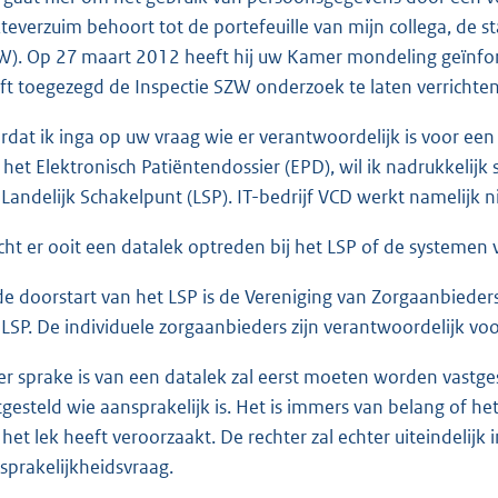
kteverzuim behoort tot de portefeuille van mijn collega, de 
W). Op 27 maart 2012 heeft hij uw Kamer mondeling geïnform
ft toegezegd de Inspectie SZW onderzoek te laten verrichten 
rdat ik inga op uw vraag wie er verantwoordelijk is voor een 
 het Elektronisch Patiëntendossier (EPD), wil ik nadrukkelijk
 Landelijk Schakelpunt (LSP). IT-bedrijf VCD werkt namelijk n
ht er ooit een datalek optreden bij het LSP of de systemen 
 de doorstart van het LSP is de Vereniging van Zorgaanbiede
 LSP. De individuele zorgaanbieders zijn verantwoordelijk vo
 er sprake is van een datalek zal eerst moeten worden vastge
tgesteld wie aansprakelijk is. Het is immers van belang of het
 het lek heeft veroorzaakt. De rechter zal echter uiteindelijk
sprakelijkheidsvraag.