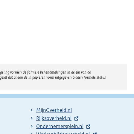
regeling vormen de formele bekendmakingen in de zin van de
eldt dat alleen de in papieren vorm uitgegeven bladen formele status
MijnOverheid.nl
E
Rijksoverheid.nl
x
E
Ondernemersplein.nl