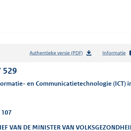
Authentieke versie (PDF)
b
Informatie
e
s
7 529
t
formatie- en Communicatietechnologie (ICT) i
a
n
d
s
. 107
g
r
IEF VAN DE MINISTER VAN VOLKSGEZONDHEI