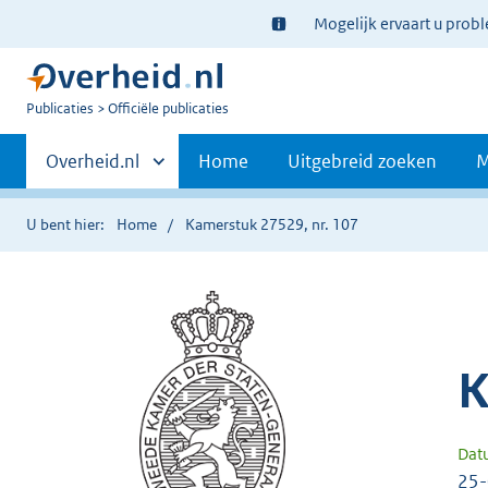
Ter
Mogelijk ervaart u prob
informatie:
U
Publicaties
Officiële publicaties
bent
Primaire
nu
Andere
Overheid.nl
Home
Uitgebreid zoeken
M
hier:
sites
navigatie
binnen
U bent hier:
Home
Kamerstuk 27529, nr. 107
K
Dat
25