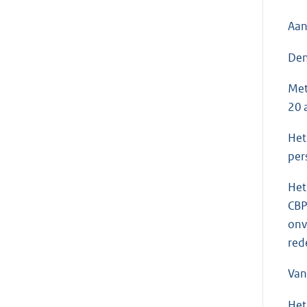
Aan
Den
Met
20 
Het
per
Het
CBP
onv
red
Van
Het