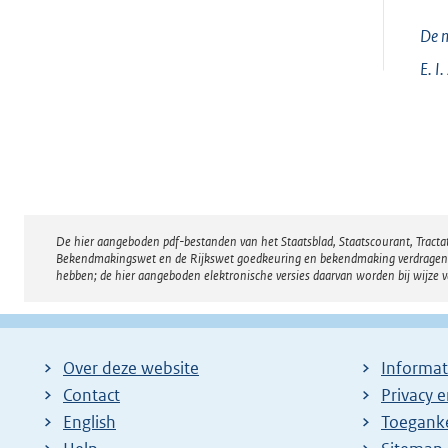
De m
E. I.
De hier aangeboden pdf-bestanden van het Staatsblad, Staatscourant, Tract
Disclaimer
Bekendmakingswet en de Rijkswet goedkeuring en bekendmaking verdragen voor
hebben; de hier aangeboden elektronische versies daarvan worden bij wijze 
Over deze website
Informat
Contact
Privacy 
English
Toeganke