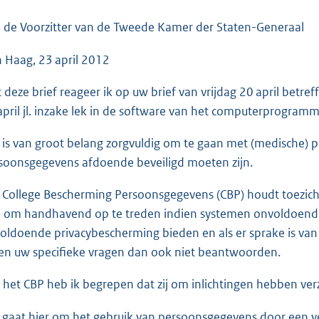
o
o
 de Voorzitter van de Tweede Kamer der Staten-Generaal
t
 Haag, 23 april 2012
t
e
 deze brief reageer ik op uw brief van vrijdag 20 april betre
:
april jl. inzake lek in de software van het computerprogra
4
1
 is van groot belang zorgvuldig om te gaan met (medische)
K
soonsgegevens afdoende beveiligd moeten zijn.
b
 College Bescherming Persoonsgegevens (CBP) houdt toezicht
 om handhavend op te treden indien systemen onvoldoende v
oldoende privacybescherming bieden en als er sprake is va
en uw specifieke vragen dan ook niet beantwoorden.
 het CBP heb ik begrepen dat zij om inlichtingen hebben verzo
 gaat hier om het gebruik van persoonsgegevens door een ve