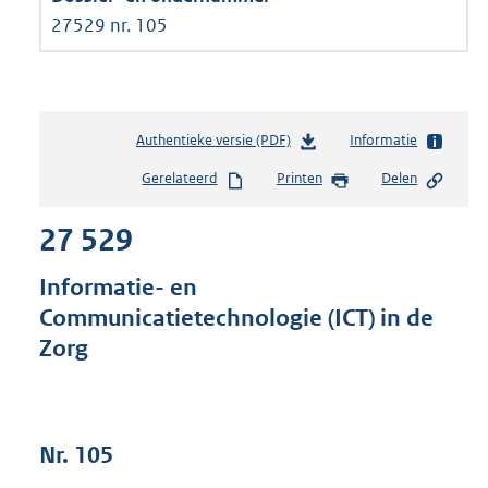
27529 nr. 105
Authentieke versie (PDF)
b
Informatie
e
Gerelateerd
Printen
Delen
s
t
27 529
a
n
d
Informatie- en
s
Communicatietechnologie (ICT) in de
g
Zorg
r
o
o
t
t
Nr. 105
e
: