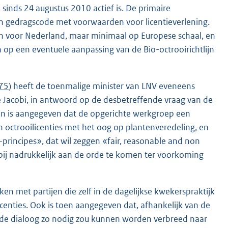
sinds 24 augustus 2010 actief is. De primaire
n gedragscode met voorwaarden voor licentieverlening.
een voor Nederland, maar minimaal op Europese schaal, en
n op een eventuele aanpassing van de Bio-octrooirichtlijn
175
) heeft de toenmalige minister van LNV eveneens
e Jacobi, in antwoord op de desbetreffende vraag van de
en is aangegeven dat de opgerichte werkgroep een
an octrooilicenties met het oog op plantenveredeling, en
rincipes», dat wil zeggen «fair, reasonable and non
bij nadrukkelijk aan de orde te komen ter voorkoming
en met partijen die zelf in de dagelijkse kwekerspraktijk
enties. Ook is toen aangegeven dat, afhankelijk van de
gde dialoog zo nodig zou kunnen worden verbreed naar