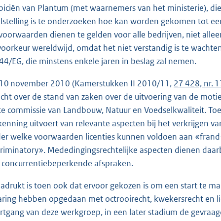
piciën van Plantum (met waarnemers van het ministerie), die 
lstelling is te onderzoeken hoe kan worden gekomen tot ee
voorwaarden dienen te gelden voor alle bedrijven, niet all
 voorkeur wereldwijd, omdat het niet verstandig is te wachte
44/EG, die minstens enkele jaren in beslag zal nemen.
10 november 2010 (Kamerstukken II 2010/11,
27 428, nr. 
icht over de stand van zaken over de uitvoering van de moti
te commissie van Landbouw, Natuur en Voedselkwaliteit. To
kenning uitvoert van relevante aspecten bij het verkrijgen v
er welke voorwaarden licenties kunnen voldoen aan «frand-p
criminatory». Mededingingsrechtelijke aspecten dienen daar
 concurrentiebeperkende afspraken.
adrukt is toen ook dat ervoor gekozen is om een start te mak
aring hebben opgedaan met octrooirecht, kwekersrecht en lic
rtgang van deze werkgroep, in een later stadium de gevraa