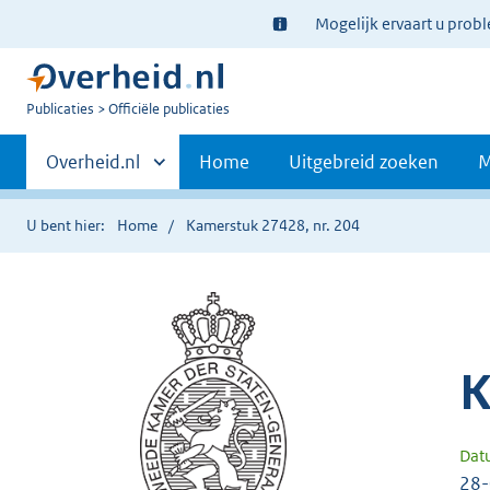
Ter
Mogelijk ervaart u prob
informatie:
U
Publicaties
Officiële publicaties
bent
Primaire
nu
Andere
Overheid.nl
Home
Uitgebreid zoeken
M
hier:
sites
navigatie
binnen
U bent hier:
Home
Kamerstuk 27428, nr. 204
K
Dat
28