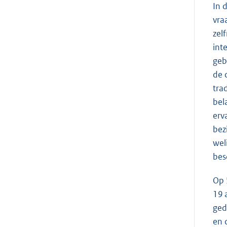
In 
vra
zel
int
geb
de 
tra
bel
erv
bez
wel
bes
Op 
19 
ged
en 