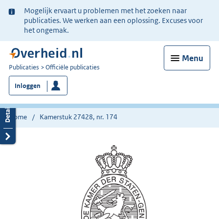
Ter
Mogelijk ervaart u problemen met het zoeken naar
informatie:
publicaties. We werken aan een oplossing. Excuses voor
het ongemak.
Menu
U
Publicaties
Officiële publicaties
bent
Inloggen
nu
hier:
Home
Kamerstuk 27428, nr. 174