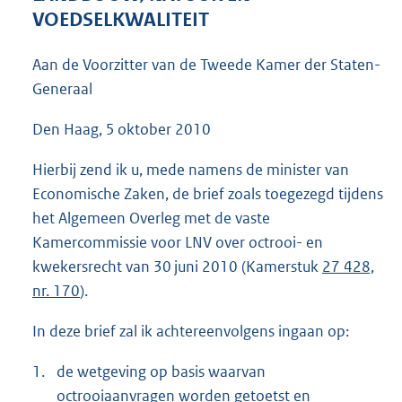
5
VOEDSELKWALITEIT
8
K
Aan de Voorzitter van de Tweede Kamer der Staten-
b
Generaal
Den Haag, 5 oktober 2010
Hierbij zend ik u, mede namens de minister van
Economische Zaken, de brief zoals toegezegd tijdens
het Algemeen Overleg met de vaste
Kamercommissie voor LNV over octrooi- en
kwekersrecht van 30 juni 2010 (Kamerstuk
27 428,
nr. 170
).
In deze brief zal ik achtereenvolgens ingaan op:
1.
de wetgeving op basis waarvan
octrooiaanvragen worden getoetst en