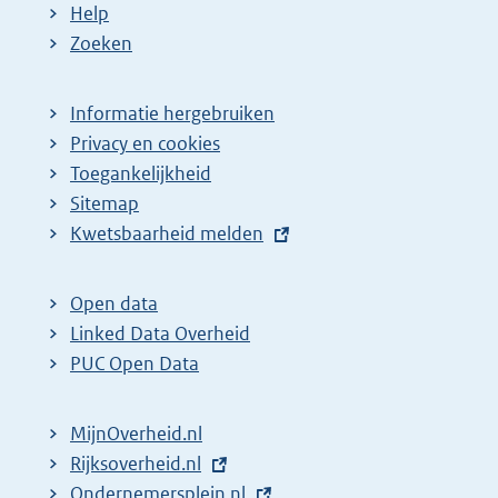
Help
Zoeken
Informatie hergebruiken
Privacy en cookies
Toegankelijkheid
Sitemap
E
Kwetsbaarheid melden
x
t
Open data
e
Linked Data Overheid
r
PUC Open Data
n
e
MijnOverheid.nl
l
E
Rijksoverheid.nl
i
x
E
Ondernemersplein.nl