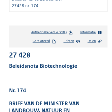
27428 nr. 174
Authentieke versie (PDF)
b
Informatie
e
Gerelateerd
Printen
Delen
s
t
27 428
a
n
d
Beleidsnota Biotechnologie
s
g
r
o
Nr. 174
o
t
t
BRIEF VAN DE MINISTER VAN
e
LANDBOUW, NATUUR EN
: