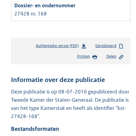
27428 nr. 168
Authentieke versie (PDF)
b
Gerelateerd
e
Printen
Delen
s
t
a
n
Informatie over deze publicatie
d
s
Deze publicatie is op 08-07-2010 gepubliceerd door
g
Tweede Kamer der Staten-Generaal. De publicatie is
r
van het type Kamerstuk en heeft als identifier "kst-
o
27428-168".
o
t
Bestandsformaten
t
e