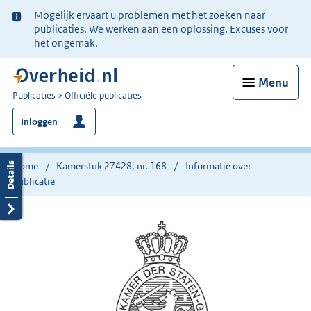
Ter
Mogelijk ervaart u problemen met het zoeken naar
informatie:
publicaties. We werken aan een oplossing. Excuses voor
het ongemak.
Menu
U
Publicaties
Officiële publicaties
bent
Inloggen
nu
hier:
Home
Kamerstuk 27428, nr. 168
Informatie over
publicatie