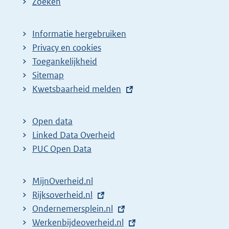
Zoeken
Informatie hergebruiken
Privacy en cookies
Toegankelijkheid
Sitemap
E
Kwetsbaarheid melden
x
t
Open data
e
Linked Data Overheid
r
PUC Open Data
n
e
MijnOverheid.nl
l
E
Rijksoverheid.nl
i
x
E
Ondernemersplein.nl
n
t
x
E
Werkenbijdeoverheid.nl
k