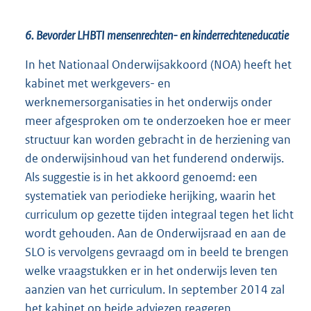
e
l
6. Bevorder LHBTI mensenrechten- en kinderrechteneducatie
i
In het Nationaal Onderwijsakkoord (NOA) heeft het
n
kabinet met werkgevers- en
k
werknemersorganisaties in het onderwijs onder
:
meer afgesproken om te onderzoeken hoe er meer
structuur kan worden gebracht in de herziening van
de onderwijsinhoud van het funderend onderwijs.
Als suggestie is in het akkoord genoemd: een
systematiek van periodieke herijking, waarin het
curriculum op gezette tijden integraal tegen het licht
wordt gehouden. Aan de Onderwijsraad en aan de
SLO is vervolgens gevraagd om in beeld te brengen
welke vraagstukken er in het onderwijs leven ten
aanzien van het curriculum. In september 2014 zal
het kabinet op beide adviezen reageren.