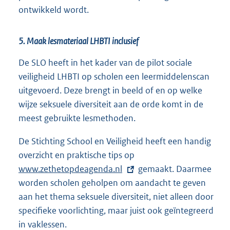
ontwikkeld wordt.
5. Maak lesmateriaal LHBTI inclusief
De SLO heeft in het kader van de pilot sociale
veiligheid LHBTI op scholen een leermiddelenscan
uitgevoerd. Deze brengt in beeld of en op welke
wijze seksuele diversiteit aan de orde komt in de
meest gebruikte lesmethoden.
De Stichting School en Veiligheid heeft een handig
overzicht en praktische tips op
E
www.zethetopdeagenda.nl
x
gemaakt. Daarmee
worden scholen geholpen om aandacht te geven
t
aan het thema seksuele diversiteit, niet alleen door
e
specifieke voorlichting, maar juist ook geïntegreerd
r
in vaklessen.
n