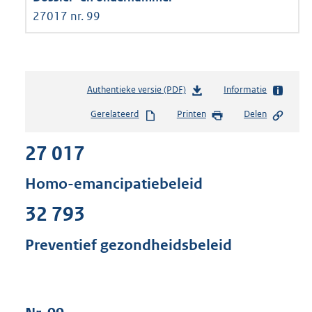
27017 nr. 99
Authentieke versie (PDF)
b
Informatie
e
Gerelateerd
Printen
Delen
s
t
27 017
a
n
d
Homo-emancipatiebeleid
s
g
32 793
r
o
Preventief gezondheidsbeleid
o
t
t
e
: