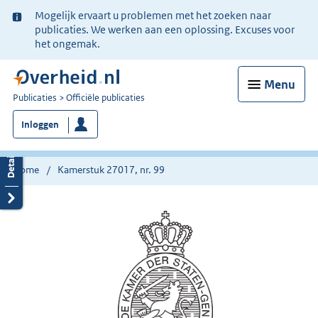
Ter
Mogelijk ervaart u problemen met het zoeken naar
informatie:
publicaties. We werken aan een oplossing. Excuses voor
het ongemak.
Menu
U
Publicaties
Officiële publicaties
bent
Inloggen
nu
hier:
Home
Kamerstuk 27017, nr. 99