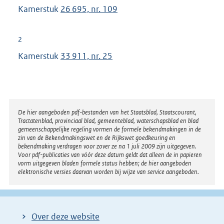
Kamerstuk
26 695, nr. 109
2
Kamerstuk
33 911, nr. 25
Disclaimer
De hier aangeboden pdf-bestanden van het Staatsblad, Staatscourant,
Tractatenblad, provinciaal blad, gemeenteblad, waterschapsblad en blad
gemeenschappelijke regeling vormen de formele bekendmakingen in de
zin van de Bekendmakingswet en de Rijkswet goedkeuring en
bekendmaking verdragen voor zover ze na 1 juli 2009 zijn uitgegeven.
Voor pdf-publicaties van vóór deze datum geldt dat alleen de in papieren
vorm uitgegeven bladen formele status hebben; de hier aangeboden
elektronische versies daarvan worden bij wijze van service aangeboden.
Over deze website