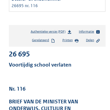
26695 nr. 116
Authentieke versie (PDF)
b
Informatie
e
Gerelateerd
Printen
Delen
s
t
26 695
a
n
d
Voortijdig school verlaten
s
g
r
o
Nr. 116
o
t
t
BRIEF VAN DE MINISTER VAN
e
ONDERWIJS, CULTUUR EN
: