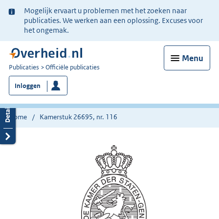
Ter
Mogelijk ervaart u problemen met het zoeken naar
informatie:
publicaties. We werken aan een oplossing. Excuses voor
het ongemak.
Menu
U
Publicaties
Officiële publicaties
bent
Inloggen
nu
hier:
Home
Kamerstuk 26695, nr. 116