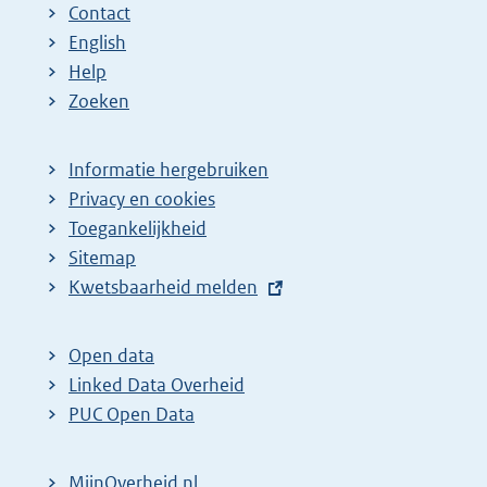
Contact
English
Help
Zoeken
Informatie hergebruiken
Privacy en cookies
Toegankelijkheid
Sitemap
E
Kwetsbaarheid melden
x
t
Open data
e
Linked Data Overheid
r
PUC Open Data
n
e
MijnOverheid.nl