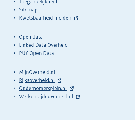
Toegankelijkheid
Sitemap
E
Kwetsbaarheid melden
x
t
Open data
e
Linked Data Overheid
r
PUC Open Data
n
e
MijnOverheid.nl
l
E
Rijksoverheid.nl
i
x
E
Ondernemersplein.nl
n
t
x
E
Werkenbijdeoverheid.nl
k
e
t
x
:
r
e
t
n
r
e
e
n
r