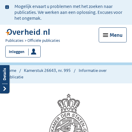
Ter
Mogelijk ervaart u problemen met het zoeken naar
informatie:
publicaties. We werken aan een oplossing. Excuses voor
het ongemak.
Menu
U
Publicaties
Officiële publicaties
bent
Inloggen
nu
hier:
Home
Kamerstuk 26643, nr. 995
Informatie over
publicatie