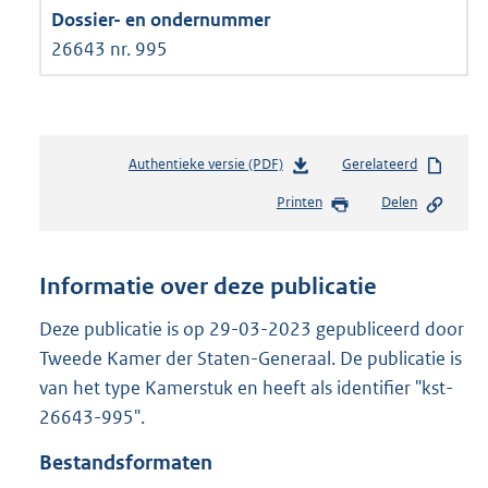
26643 nr. 995
Authentieke versie (PDF)
b
Gerelateerd
e
Printen
Delen
s
t
a
n
Informatie over deze publicatie
d
s
Deze publicatie is op 29-03-2023 gepubliceerd door
g
Tweede Kamer der Staten-Generaal. De publicatie is
r
van het type Kamerstuk en heeft als identifier "kst-
o
26643-995".
o
t
Bestandsformaten
t
e