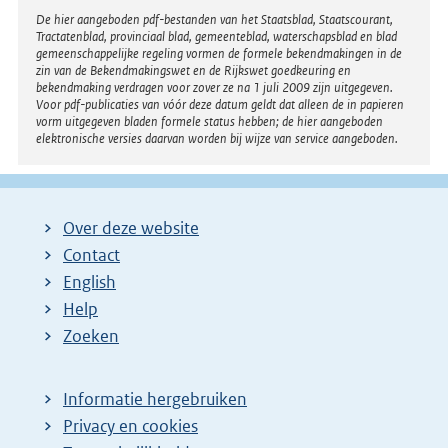
Disclaimer
De hier aangeboden pdf-bestanden van het Staatsblad, Staatscourant,
Tractatenblad, provinciaal blad, gemeenteblad, waterschapsblad en blad
gemeenschappelijke regeling vormen de formele bekendmakingen in de
zin van de Bekendmakingswet en de Rijkswet goedkeuring en
bekendmaking verdragen voor zover ze na 1 juli 2009 zijn uitgegeven.
Voor pdf-publicaties van vóór deze datum geldt dat alleen de in papieren
vorm uitgegeven bladen formele status hebben; de hier aangeboden
elektronische versies daarvan worden bij wijze van service aangeboden.
Over deze website
Contact
English
Help
Zoeken
Informatie hergebruiken
Privacy en cookies