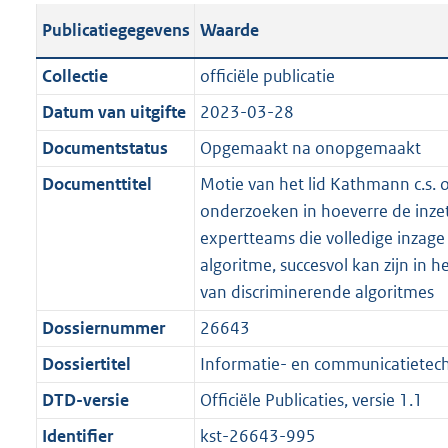
t
s
a
c
i
l
e
t
t
o
Publicatiegegevens
Waarde
a
t
t
a
c
i
:
e
t
t
n
a
i
t
a
c
3
:
e
t
Collectie
officiële publicatie
d
n
e
i
t
a
5
7
:
e
Datum van uitgifte
2023-03-28
s
d
i
e
i
t
K
K
2
:
g
s
Documentstatus
Opgemaakt na onopgemaakt
n
i
e
i
b
b
K
6
r
g
f
n
i
e
b
K
Documenttitel
Motie van het lid Kathmann c.s. 
o
r
o
f
n
i
b
onderzoeken in hoeverre de inze
o
o
r
o
f
n
expertteams die volledige inzage
t
o
m
r
o
f
algoritme, succesvol kan zijn in h
t
t
a
m
r
o
van discriminerende algoritmes
e
t
a
a
m
r
Dossiernummer
26643
:
e
t
a
a
m
2
:
Dossiertitel
Informatie- en communicatietech
t
a
a
K
2
t
a
DTD-versie
Officiële Publicaties, versie 1.1
b
K
t
Identifier
kst-26643-995
b