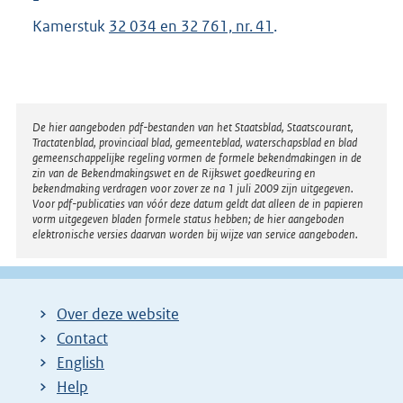
Kamerstuk
32 034 en 32 761, nr. 41
.
Disclaimer
De hier aangeboden pdf-bestanden van het Staatsblad, Staatscourant,
Tractatenblad, provinciaal blad, gemeenteblad, waterschapsblad en blad
gemeenschappelijke regeling vormen de formele bekendmakingen in de
zin van de Bekendmakingswet en de Rijkswet goedkeuring en
bekendmaking verdragen voor zover ze na 1 juli 2009 zijn uitgegeven.
Voor pdf-publicaties van vóór deze datum geldt dat alleen de in papieren
vorm uitgegeven bladen formele status hebben; de hier aangeboden
elektronische versies daarvan worden bij wijze van service aangeboden.
Over deze website
Contact
English
Help