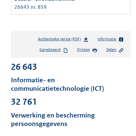
26643 nr. 859
Authentieke versie (PDF)
b
Informatie
e
Gerelateerd
Printen
Delen
s
t
26 643
a
n
d
Informatie- en
s
communicatietechnologie (ICT)
g
r
32 761
o
o
Verwerking en bescherming
t
t
persoonsgegevens
e
: