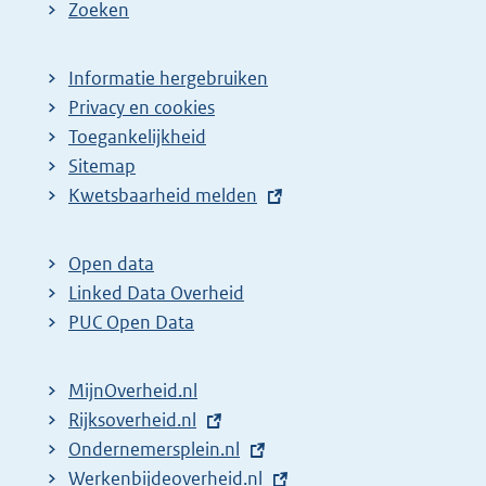
Zoeken
Informatie hergebruiken
Privacy en cookies
Toegankelijkheid
Sitemap
E
Kwetsbaarheid melden
x
t
Open data
e
Linked Data Overheid
r
PUC Open Data
n
e
MijnOverheid.nl
l
E
Rijksoverheid.nl
i
x
E
Ondernemersplein.nl
n
t
x
E
Werkenbijdeoverheid.nl