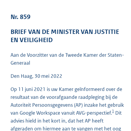
4
0
Nr. 859
K
b
BRIEF VAN DE MINISTER VAN JUSTITIE
EN VEILIGHEID
Aan de Voorzitter van de Tweede Kamer der Staten-
Generaal
Den Haag, 30 mei 2022
Op 11 juni 2021 is uw Kamer geïnformeerd over de
resultaat van de voorafgaande raadpleging bij de
Autoriteit Persoonsgegevens (AP) inzake het gebruik
1
van Google Workspace vanuit AVG-perspectief.
Dit
advies hield in het kort in, dat het AP heeft
afgeraden om hiermee aan te vangen met het oog