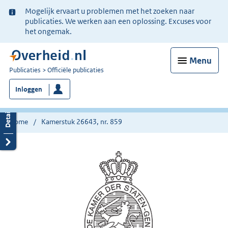
Ter
Mogelijk ervaart u problemen met het zoeken naar
informatie:
publicaties. We werken aan een oplossing. Excuses voor
het ongemak.
Menu
U
Publicaties
Officiële publicaties
bent
Inloggen
nu
hier:
Home
Kamerstuk 26643, nr. 859