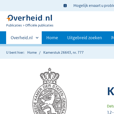
Ter
Mogelijk ervaart u prob
informatie:
U
Publicaties
Officiële publicaties
bent
Primaire
nu
Andere
Overheid.nl
Home
Uitgebreid zoeken
M
hier:
sites
navigatie
binnen
U bent hier:
Home
Kamerstuk 26643, nr. 777
K
Dat
12-