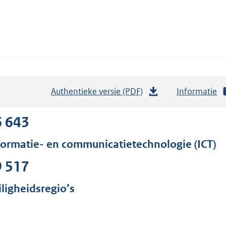
Authentieke versie (PDF)
b
Informatie
e
s
6 643
t
formatie- en communicatietechnologie (ICT)
a
n
9 517
d
s
iligheidsregio’s
g
r