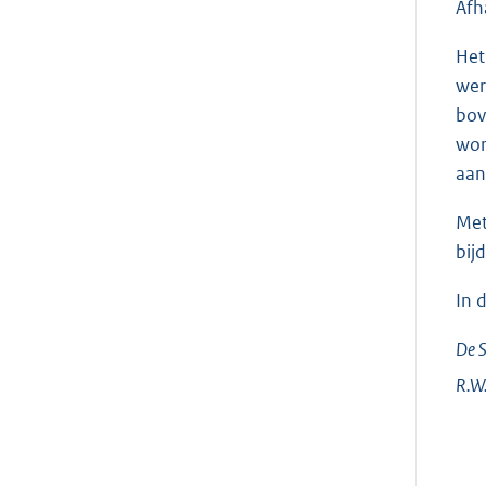
Afh
Het
wer
bov
wor
aan
Met
bij
In 
De S
R.W