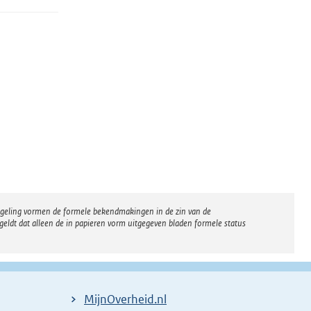
regeling vormen de formele bekendmakingen in de zin van de
eldt dat alleen de in papieren vorm uitgegeven bladen formele status
MijnOverheid.nl