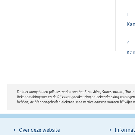
1
Ka
2
Ka
De hier aangeboden pdf-bestanden van het Staatsblad, Staatscourant, Tract
Disclaimer
Bekendmakingswet en de Rijkswet goedkeuring en bekendmaking verdragen voor
hebben; de hier aangeboden elektronische versies daarvan worden bij wijze 
Over deze website
Informat