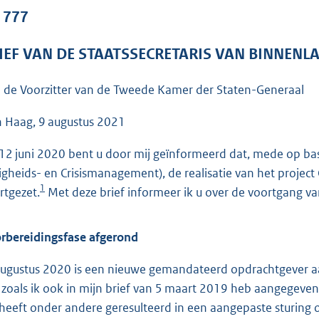
o
. 777
o
t
IEF VAN DE STAATSSECRETARIS VAN BINNENL
t
e
 de Voorzitter van de Tweede Kamer der Staten-Generaal
:
4
 Haag, 9 augustus 2021
0
12 juni 2020 bent u door mij geïnformeerd dat, mede op bas
K
ligheids- en Crisismanagement), de realisatie van het proj
b
1
rtgezet.
Met deze brief informeer ik u over de voortgang van
rbereidingsfase afgerond
augustus 2020 is een nieuwe gemandateerd opdrachtgever a
, zoals ik ook in mijn brief van 5 maart 2019 heb aangegeven
 heeft onder andere geresulteerd in een aangepaste sturing