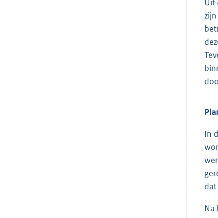
Uit
zij
bet
dez
Tev
bin
doo
Pla
In 
wor
wer
ger
dat
Na 