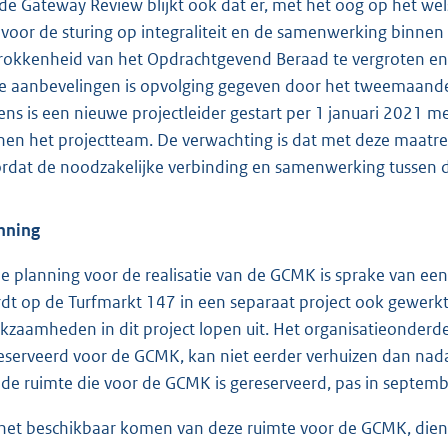
 de Gateway Review blijkt ook dat er, met het oog op het we
n voor de sturing op integraliteit en de samenwerking binnen
rokkenheid van het Opdrachtgevend Beraad te vergroten en in
e aanbevelingen is opvolging gegeven door het tweemaande
ens is een nieuwe projectleider gestart per 1 januari 2021 m
nen het projectteam. De verwachting is dat met deze maatreg
rdat de noodzakelijke verbinding en samenwerking tussen de
nning
de planning voor de realisatie van de GCMK is sprake van 
dt op de Turfmarkt 147 in een separaat project ook gewerkt
kzaamheden in dit project lopen uit. Het organisatieonderdeel
eserveerd voor de GCMK, kan niet eerder verhuizen dan nadat
 de ruimte die voor de GCMK is gereserveerd, pas in septem
het beschikbaar komen van deze ruimte voor de GCMK, diene