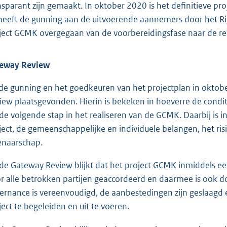
nsparant zijn gemaakt. In oktober 2020 is het definitieve 
heeft de gunning aan de uitvoerende aannemers door het Ri
ject GCMK overgegaan van de voorbereidingsfase naar de rea
eway Review
de gunning en het goedkeuren van het projectplan in okt
iew plaatsgevonden. Hierin is bekeken in hoeverre de condi
 de volgende stap in het realiseren van de GCMK. Daarbij is 
ject, de gemeenschappelijke en individuele belangen, het 
enaarschap.
 de Gateway Review blijkt dat het project GCMK inmiddels ee
r alle betrokken partijen geaccordeerd en daarmee is ook d
ernance is vereenvoudigd, de aanbestedingen zijn geslaagd
ject te begeleiden en uit te voeren.