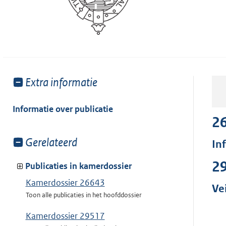
Toon
Extra informatie
meer
van:
Informatie over publicatie
2
Toon
Gerelateerd
In
meer
2
van:
Publicaties in kamerdossier
Kamerdossier 26643
Ve
Toon alle publicaties in het hoofddossier
Kamerdossier 29517