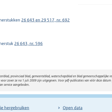
merstukken
26 643 en 29 517, nr. 692
merstuk
26 643, nr. 596
atenblad, provinciaal blad, gemeenteblad, waterschapsblad en blad gemeenschappelijke 
 zover ze na 1 juli 2009 zijn uitgegeven. Voor pdf-publicaties van vóór deze datum g
van service aangeboden.
ie hergebruiken
Open data