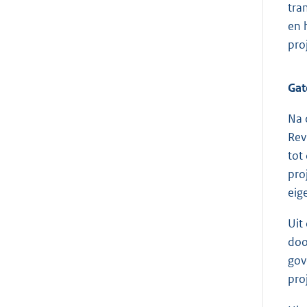
tra
en 
pro
Gat
Na 
Rev
tot
pro
eig
Uit
doo
gov
pro