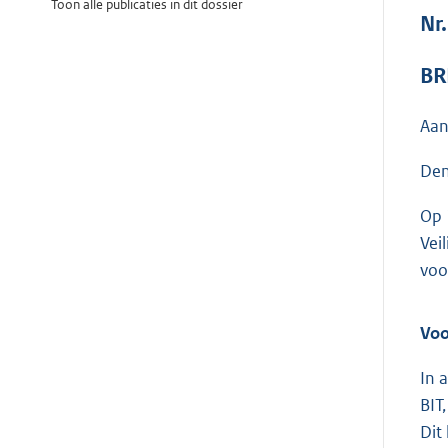
Toon alle publicaties in dit dossier
Nr
BR
Aan
Den
Op 
Vei
voo
Voo
In 
BIT
Dit