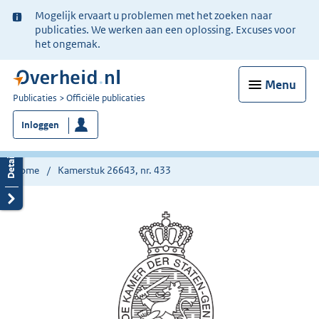
Ter
Mogelijk ervaart u problemen met het zoeken naar
informatie:
publicaties. We werken aan een oplossing. Excuses voor
het ongemak.
Menu
U
Publicaties
Officiële publicaties
bent
Inloggen
nu
hier:
Home
Kamerstuk 26643, nr. 433