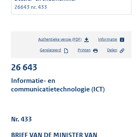
26643 nr. 433
Authentieke versie (PDF)
b
Informatie
e
Gerelateerd
Printen
Delen
s
t
26 643
a
n
d
Informatie- en
s
communicatietechnologie (ICT)
g
r
o
o
t
Nr. 433
t
e
BRIEF VAN DE MINISTER VAN
: