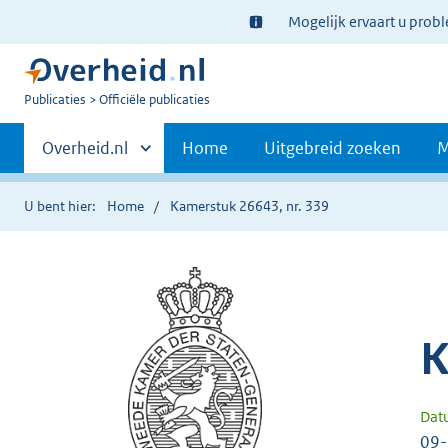
Ter
Mogelijk ervaart u prob
informatie:
U
Publicaties
Officiële publicaties
bent
Primaire
nu
Andere
Overheid.nl
Home
Uitgebreid zoeken
M
hier:
sites
navigatie
binnen
U bent hier:
Home
Kamerstuk 26643, nr. 339
K
Dat
09-