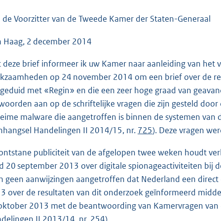
o
o
 de Voorzitter van de Tweede Kamer der Staten-Generaal
t
 Haag, 2 december 2014
t
e
 deze brief informeer ik uw Kamer naar aanleiding van het ve
:
kzaamheden op 24 november 2014 om een brief over de rece
3
geduid met «Regin» en die een zeer hoge graad van geavance
9
woorden aan op de schriftelijke vragen die zijn gesteld do
K
eime malware die aangetroffen is binnen de systemen van de
b
nhangsel Handelingen II 2014/15, nr.
725
). Deze vragen w
ontstane publiciteit van de afgelopen twee weken houdt ver
d 20 september 2013 over digitale spionageactiviteiten bij
n geen aanwijzingen aangetroffen dat Nederland een direct
3 over de resultaten van dit onderzoek geïnformeerd midde
oktober 2013 met de beantwoording van Kamervragen van 
delingen II 2013/14, nr.
254
).