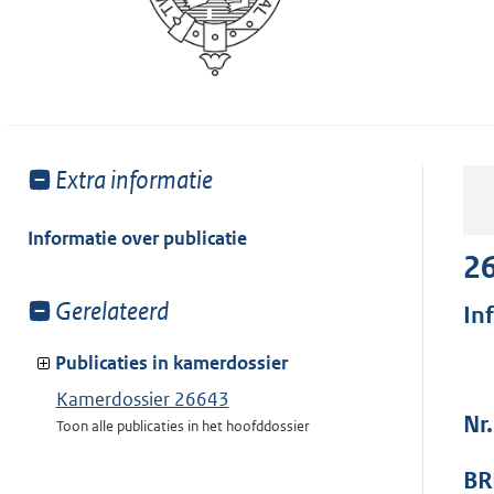
Toon
Extra informatie
meer
van:
Informatie over publicatie
2
Toon
Gerelateerd
In
meer
van:
Publicaties in kamerdossier
Kamerdossier 26643
Nr
Toon alle publicaties in het hoofddossier
BR