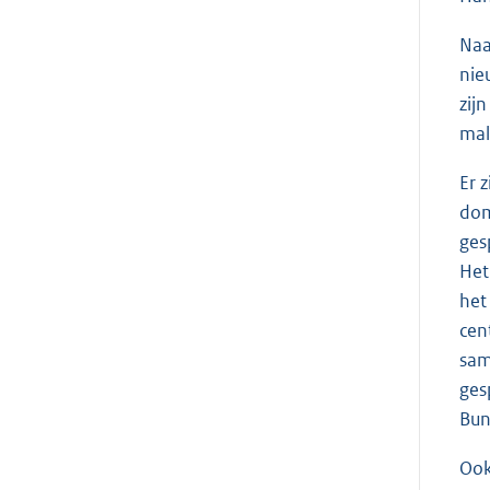
Naa
nie
zij
mal
Er 
dom
ges
Het
het
cen
sam
ges
Bun
Ook