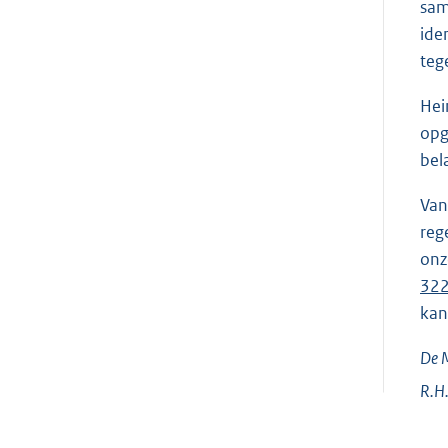
sam
ide
teg
Hei
opg
bel
Van
reg
onz
32
kan
De M
R.H