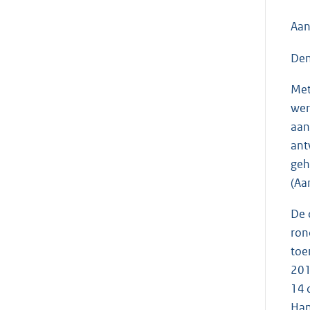
Aan
Den
Met
wer
aan
ant
geh
(Aa
De 
ron
toe
201
14 
Han