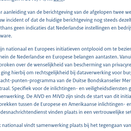
r aanleiding van de berichtgeving van de afgelopen twee we
uw incident of dat de huidige berichtgeving nog steeds dezelfde
n thans geen indicaties dat Nederlandse instellingen en bedri
ware.
zijn nationaal en Europees initiatieven ontplooid om te bezien
ein de Nederlandse en Europese belangen aantasten. Vanuit
proken over de wenselijkheid van bescherming van privacyre
 ging hierbij om rechtsgelijkheid bij dataverwerking voor burg
 acht-punten-programma van de Duitse Bondskanselier Merke
traal. Specifiek voor de inlichtingen- en veiligheidsdienst
enwerking. De AIVD en MIVD zijn sinds de start van dit initia
prekken tussen de Europese en Amerikaanse inlichtingen- en 
desnachrichtendienst vinden plaats in een vertrouwelijke set
 nationaal vindt samenwerking plaats bij het tegengaan van 