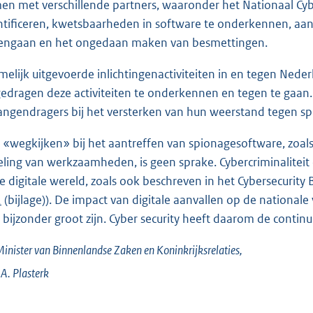
en met verschillende partners, waaronder het Nationaal Cyber
ntificeren, kwetsbaarheden in software te onderkennen, aan
engaan en het ongedaan maken van besmettingen.
melijk uitgevoerde inlichtingenactiviteiten in en tegen Neder
edragen deze activiteiten te onderkennen en tegen te gaan.
angendragers bij het versterken van hun weerstand tegen sp
 «wegkijken» bij het aantreffen van spionagesoftware, zoals
eling van werkzaamheden, is geen sprake. Cybercriminaliteit
e digitale wereld, zoals ook beschreven in het Cybersecurit
2
(bijlage)). De impact van digitale aanvallen op de national
 bijzonder groot zijn. Cyber security heeft daarom de conti
inister van Binnenlandse Zaken en Koninkrijksrelaties,
.A.
Plasterk