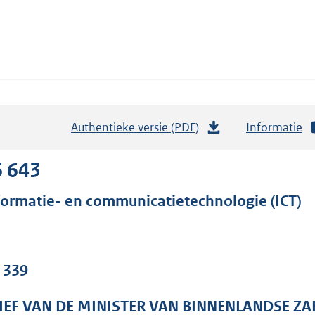
Authentieke versie (PDF)
b
Informatie
e
s
6 643
t
formatie- en communicatietechnologie (ICT)
a
n
d
s
. 339
g
r
IEF VAN DE MINISTER VAN BINNENLANDSE ZA