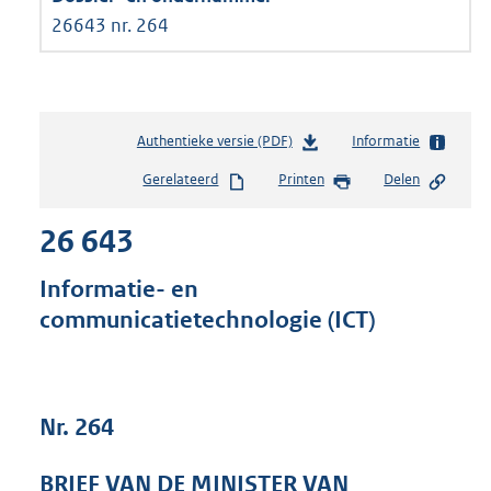
26643 nr. 264
Authentieke versie (PDF)
b
Informatie
e
Gerelateerd
Printen
Delen
s
t
26 643
a
n
d
Informatie- en
s
communicatietechnologie (ICT)
g
r
o
o
t
Nr. 264
t
e
BRIEF VAN DE MINISTER VAN
: