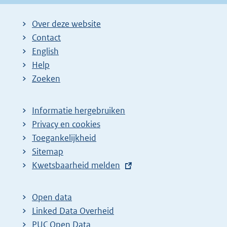
Over deze website
Contact
English
Help
Zoeken
Informatie hergebruiken
Privacy en cookies
Toegankelijkheid
Sitemap
E
Kwetsbaarheid melden
x
t
Open data
e
Linked Data Overheid
r
PUC Open Data