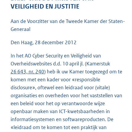
4
VEILIGHEID EN JUSTITIE
7
K
Aan de Voorzitter van de Tweede Kamer der Staten-
b
Generaal
Den Haag, 28 december 2012
In het AO Cyber Security en Veiligheid van
Overheidswebsites d.d. 10 april jl. (Kamerstuk
26 643, nr. 240
) heb ik uw Kamer toegezegd om te
komen met een kader voor «responsible
disclosure», oftewel een leidraad voor (vitale)
organisaties en overheden voor het vaststellen van
een beleid voor het op verantwoorde wijze
openbaar maken van ICT-kwetsbaarheden in
informatiesystemen en softwareproducten. De
«leidraad om te komen tot een praktijk van