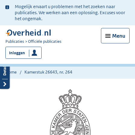
Ter
Mogelijk ervaart u problemen met het zoeken naar
informatie:
publicaties. We werken aan een oplossing. Excuses voor
het ongemak.
Menu
U
Publicaties
Officiële publicaties
bent
Inloggen
nu
hier:
Home
Kamerstuk 26643, nr. 264