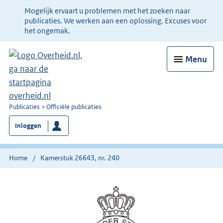
Ter
Mogelijk ervaart u problemen met het zoeken naar
informatie:
publicaties. We werken aan een oplossing. Excuses voor
het ongemak.
Menu
U
Publicaties
Officiële publicaties
bent
Inloggen
nu
hier:
Home
Kamerstuk 26643, nr. 240