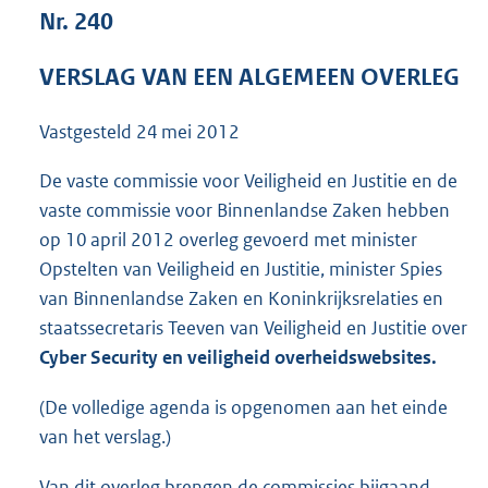
t
Nr. 240
t
e
VERSLAG VAN EEN ALGEMEEN OVERLEG
:
1
3
Vastgesteld
24 mei 2012
9
K
De vaste commissie voor Veiligheid en Justitie en de
b
vaste commissie voor Binnenlandse Zaken hebben
op 10 april 2012 overleg gevoerd met minister
Opstelten van Veiligheid en Justitie, minister Spies
van Binnenlandse Zaken en Koninkrijksrelaties en
staatssecretaris Teeven van Veiligheid en Justitie over
Cyber Security en veiligheid overheidswebsites.
(De volledige agenda is opgenomen aan het einde
van het verslag.)
Van dit overleg brengen de commissies bijgaand