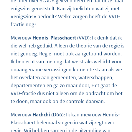
de brief over SCADA gelezen heeft en dat deze haar
enigszins geruststelt. Kan zij toelichten wat zij met
«enigszins» bedoelt? Welke zorgen heeft de VVD-
fractie nog?
Mevrouw
Hennis-Plasschaert
(VVD): Ik denk dat ik
die wel heb geduid. Alleen de theorie van de regie is
niet genoeg. Regie moet ook aangetoond worden.
Ik ben echt van mening dat we straks wellicht voor
onaangename verrassingen komen te staan als we
het overlaten aan gemeenten, waterschappen,
departementen en ga zo maar door, Het gaat de
VVD-fractie dus niet alleen om de opdracht om het
te doen, maar ook op de controle daarvan.
Mevrouw
Hachchi
(D66): Ik kan mevrouw Hennis-
Plasschaert helemaal volgen in wat zij zegt over
regie. Wij hebben samen in de uitzending van