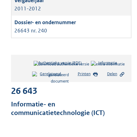
2011-2012
26643 nr. 240
Authentieke versie (PDF)
b
Informatie
e
Gerelateerd
Printen
Delen
s
t
26 643
a
n
d
Informatie- en
s
communicatietechnologie (ICT)
g
r
o
o