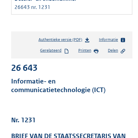
26643 nr. 1231
Authentieke versie (PDF)
b
Informatie
e
Gerelateerd
Printen
Delen
s
t
26 643
a
n
d
Informatie- en
s
communicatietechnologie (ICT)
g
r
o
o
t
Nr. 1231
t
e
BRIEF VAN DE STAATSSECRETARIS VAN
: