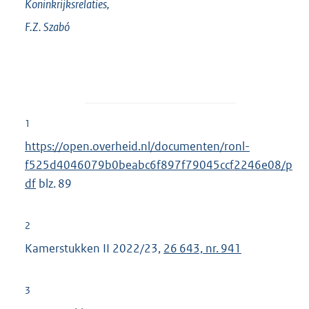
Koninkrijksrelaties,
F.Z.
Szabó
1
https://open.overheid.nl/documenten/ronl-
f525d4046079b0beabc6f897f79045ccf2246e08/p
df
blz. 89
2
Kamerstukken II 2022/23,
26 643, nr. 941
3