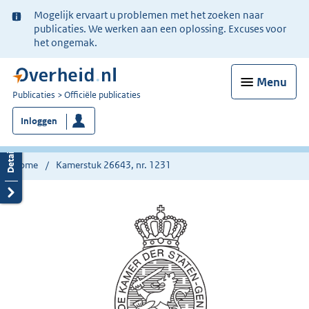
Ter
Mogelijk ervaart u problemen met het zoeken naar
informatie:
publicaties. We werken aan een oplossing. Excuses voor
het ongemak.
Menu
U
Publicaties
Officiële publicaties
bent
Inloggen
nu
hier:
Home
Kamerstuk 26643, nr. 1231