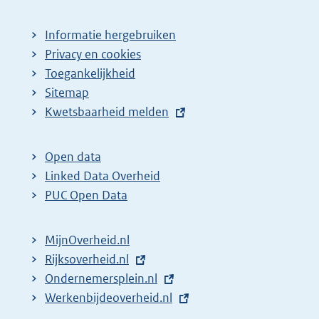
Informatie hergebruiken
Privacy en cookies
Toegankelijkheid
Sitemap
E
Kwetsbaarheid melden
x
t
Open data
e
Linked Data Overheid
r
PUC Open Data
n
e
MijnOverheid.nl
l
E
Rijksoverheid.nl
i
x
E
Ondernemersplein.nl
n
t
x
E
Werkenbijdeoverheid.nl
k
e
t
x