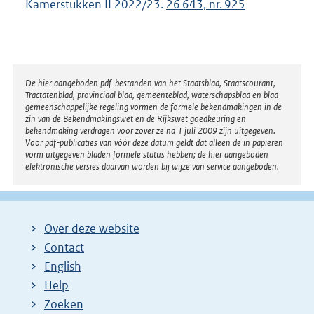
Kamerstukken II 2022/23.
26 643, nr. 925
Disclaimer
De hier aangeboden pdf-bestanden van het Staatsblad, Staatscourant,
Tractatenblad, provinciaal blad, gemeenteblad, waterschapsblad en blad
gemeenschappelijke regeling vormen de formele bekendmakingen in de
zin van de Bekendmakingswet en de Rijkswet goedkeuring en
bekendmaking verdragen voor zover ze na 1 juli 2009 zijn uitgegeven.
Voor pdf-publicaties van vóór deze datum geldt dat alleen de in papieren
vorm uitgegeven bladen formele status hebben; de hier aangeboden
elektronische versies daarvan worden bij wijze van service aangeboden.
Over deze website
Contact
English
Help
Zoeken