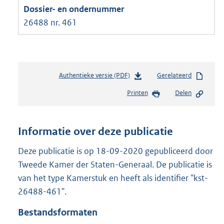
26488 nr. 461
Authentieke versie (PDF)
b
Gerelateerd
e
Printen
Delen
s
t
a
n
Informatie over deze publicatie
d
s
Deze publicatie is op 18-09-2020 gepubliceerd door
g
Tweede Kamer der Staten-Generaal. De publicatie is
r
van het type Kamerstuk en heeft als identifier "kst-
o
26488-461".
o
t
Bestandsformaten
t
e