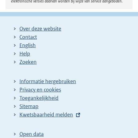
elektronische versies daarvan worden bij wijze van service aangeboden.
Over deze website
Contact
English
Help
Zoeken
Informatie hergebruiken
Privacy en cookies
Toegankelijkheid
Sitemap
E
Kwetsbaarheid melden
x
t
Open data