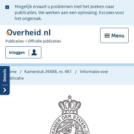
Ter
Mogelijk ervaart u problemen met het zoeken naar
informatie:
publicaties. We werken aan een oplossing. Excuses voor
het ongemak.
Menu
U
Publicaties
Officiële publicaties
bent
Inloggen
nu
hier:
Home
Kamerstuk 26488, nr. 461
Informatie over
publicatie