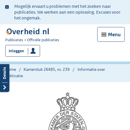
Ter
Mogelijk ervaart u problemen met het zoeken naar
informatie:
publicaties. We werken aan een oplossing. Excuses voor
het ongemak.
Menu
U
Publicaties
Officiële publicaties
bent
Inloggen
nu
hier:
Home
Kamerstuk 26485, nr. 239
Informatie over
publicatie