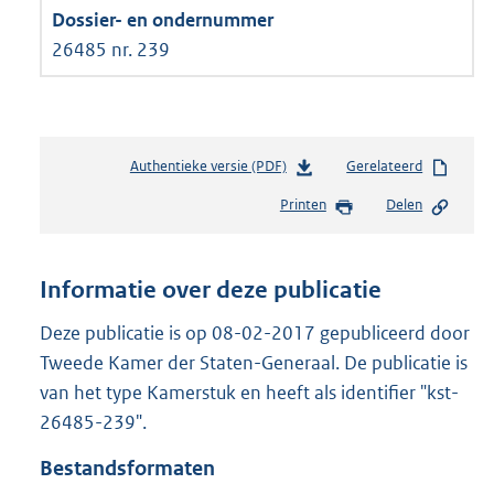
26485 nr. 239
Authentieke versie (PDF)
b
Gerelateerd
e
Printen
Delen
s
t
a
n
Informatie over deze publicatie
d
s
Deze publicatie is op 08-02-2017 gepubliceerd door
g
Tweede Kamer der Staten-Generaal. De publicatie is
r
van het type Kamerstuk en heeft als identifier "kst-
o
26485-239".
o
t
Bestandsformaten
t
e