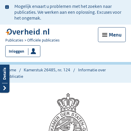
Ter
Mogelijk ervaart u problemen met het zoeken naar
informatie:
publicaties. We werken aan een oplossing. Excuses voor
het ongemak.
Menu
U
Publicaties
Officiële publicaties
bent
Inloggen
nu
hier:
Home
Kamerstuk 26485, nr. 124
Informatie over
publicatie