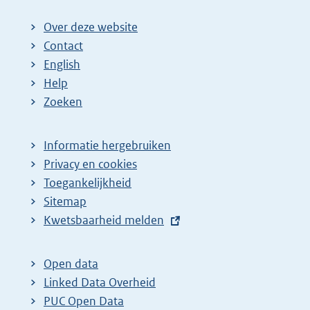
Over deze website
Contact
English
Help
Zoeken
Informatie hergebruiken
Privacy en cookies
Toegankelijkheid
Sitemap
E
Kwetsbaarheid melden
x
t
Open data
e
Linked Data Overheid
r
PUC Open Data