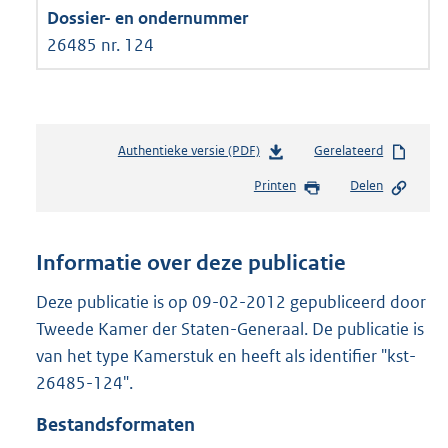
26485 nr. 124
Authentieke versie (PDF)
b
Gerelateerd
e
Printen
Delen
s
t
a
n
Informatie over deze publicatie
d
s
Deze publicatie is op 09-02-2012 gepubliceerd door
g
Tweede Kamer der Staten-Generaal. De publicatie is
r
van het type Kamerstuk en heeft als identifier "kst-
o
26485-124".
o
t
Bestandsformaten
t
e