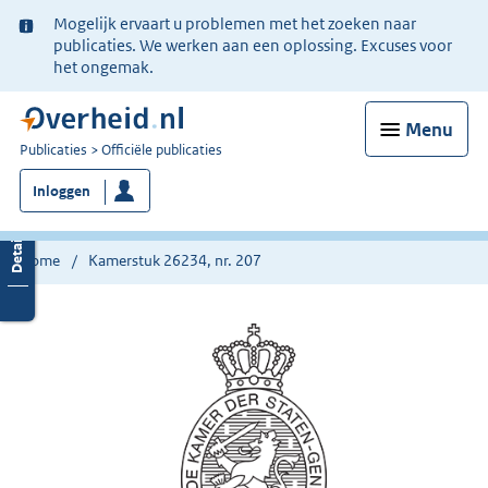
Ter
Mogelijk ervaart u problemen met het zoeken naar
informatie:
publicaties. We werken aan een oplossing. Excuses voor
het ongemak.
Menu
U
Publicaties
Officiële publicaties
bent
Inloggen
nu
hier:
Home
Kamerstuk 26234, nr. 207