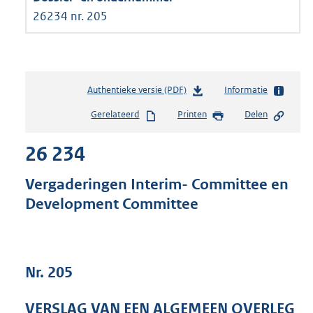
26234 nr. 205
Authentieke versie (PDF)
b
Informatie
e
Gerelateerd
Printen
Delen
s
t
26 234
a
n
d
Vergaderingen Interim- Committee en
s
Development Committee
g
r
o
o
t
Nr. 205
t
e
VERSLAG VAN EEN ALGEMEEN OVERLEG
: