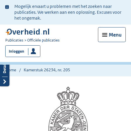
Ter
Mogelijk ervaart u problemen met het zoeken naar
informatie:
publicaties. We werken aan een oplossing. Excuses voor
het ongemak.
Menu
U
Publicaties
Officiële publicaties
bent
Inloggen
nu
hier:
Home
Kamerstuk 26234, nr. 205