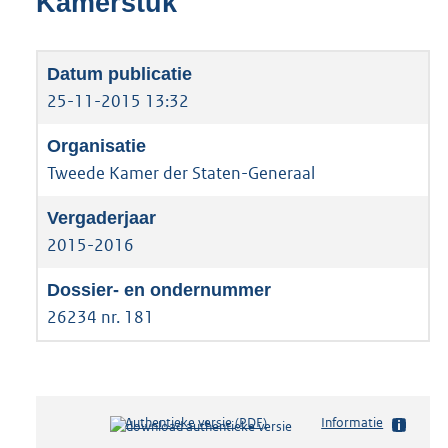
Kamerstuk
25-11-2015 13:32
Tweede Kamer der Staten-Generaal
2015-2016
26234 nr. 181
Authentieke versie (PDF)
b
Informatie
e