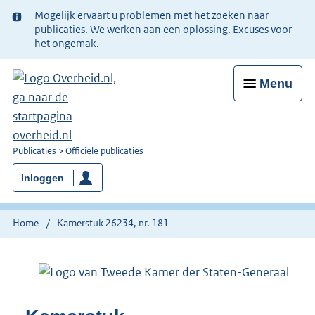
Ter
Mogelijk ervaart u problemen met het zoeken naar
informatie:
publicaties. We werken aan een oplossing. Excuses voor
het ongemak.
Menu
U
Publicaties
Officiële publicaties
bent
Inloggen
nu
hier:
Home
Kamerstuk 26234, nr. 181