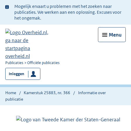
Ter
Mogelijk ervaart u problemen met het zoeken naar
informatie:
publicaties. We werken aan een oplossing. Excuses voor
het ongemak.
Menu
U
Publicaties
Officiële publicaties
bent
Inloggen
nu
hier:
Home
Kamerstuk 25883, nr. 366
Informatie over
publicatie