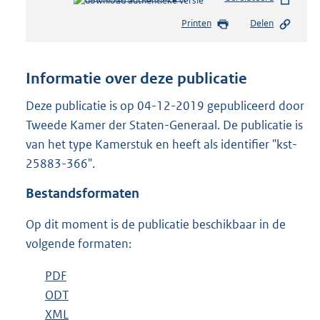
e
Printen
Delen
s
t
a
n
Informatie over deze publicatie
d
s
Deze publicatie is op 04-12-2019 gepubliceerd door
g
Tweede Kamer der Staten-Generaal. De publicatie is
r
van het type Kamerstuk en heeft als identifier "kst-
o
25883-366".
o
t
Bestandsformaten
t
e
Op dit moment is de publicatie beschikbaar in de
:
4
volgende formaten:
1
K
D
PDF
b
b
o
D
ODT
e
b
w
o
D
XML
s
e
b