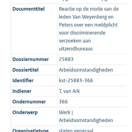
n
i
e
i
b
b
K
4
r
g
f
n
i
e
b
K
Documenttitel
Reactie op de motie van de
o
r
o
f
n
i
b
leden Van Weyenberg en
o
o
r
o
f
n
Peters over een meldplicht
t
o
m
r
o
f
voor discriminerende
t
t
a
m
r
o
verzoeken aan
e
t
a
a
m
r
uitzendbureaus
:
e
t
a
a
m
Dossiernummer
25883
2
:
t
a
a
K
2
Dossiertitel
Arbeidsomstandigheden
t
a
b
K
t
Identifier
kst-25883-366
b
Indiener
T. van Ark
Ondernummer
366
Onderwerp
Werk |
Arbeidsomstandigheden
Organisatietype
staten generaal