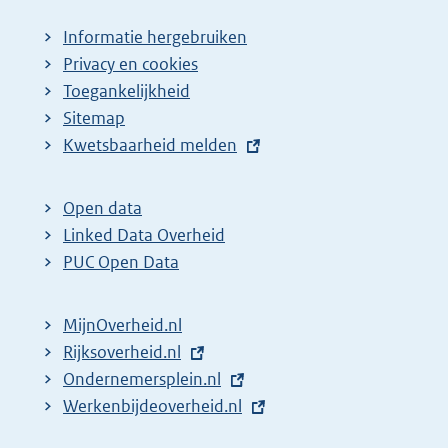
Informatie hergebruiken
Privacy en cookies
Toegankelijkheid
Sitemap
E
Kwetsbaarheid melden
x
t
Open data
e
Linked Data Overheid
r
PUC Open Data
n
e
MijnOverheid.nl
l
E
Rijksoverheid.nl
i
x
E
Ondernemersplein.nl
n
t
x
E
Werkenbijdeoverheid.nl
k
e
t
x
: