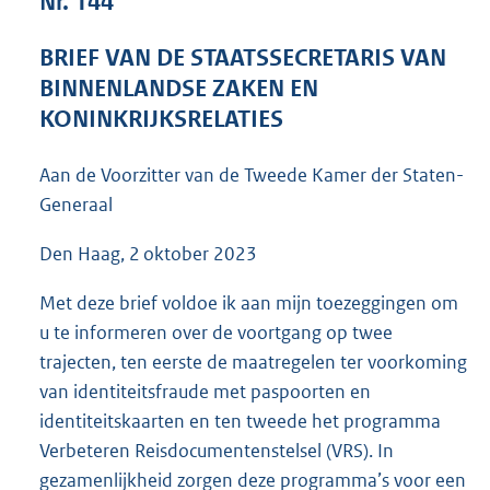
Nr. 144
5
4
BRIEF VAN DE STAATSSECRETARIS VAN
K
BINNENLANDSE ZAKEN EN
b
KONINKRIJKSRELATIES
Aan de Voorzitter van de Tweede Kamer der Staten-
Generaal
Den Haag, 2 oktober 2023
Met deze brief voldoe ik aan mijn toezeggingen om
u te informeren over de voortgang op twee
trajecten, ten eerste de maatregelen ter voorkoming
van identiteitsfraude met paspoorten en
identiteitskaarten en ten tweede het programma
Verbeteren Reisdocumentenstelsel (VRS). In
gezamenlijkheid zorgen deze programma’s voor een