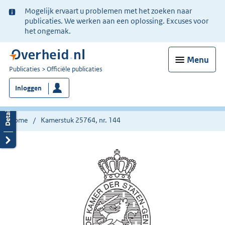
Ter
Mogelijk ervaart u problemen met het zoeken naar
informatie:
publicaties. We werken aan een oplossing. Excuses voor
het ongemak.
Menu
U
Publicaties
Officiële publicaties
bent
Inloggen
nu
hier:
Home
Kamerstuk 25764, nr. 144