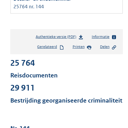
25764 nr. 144
Authentieke versie (PDF)
b
Informatie
e
Gerelateerd
Printen
Delen
s
t
25 764
a
n
d
Reisdocumenten
s
g
29 911
r
o
Bestrijding georganiseerde criminaliteit
o
t
t
e
: