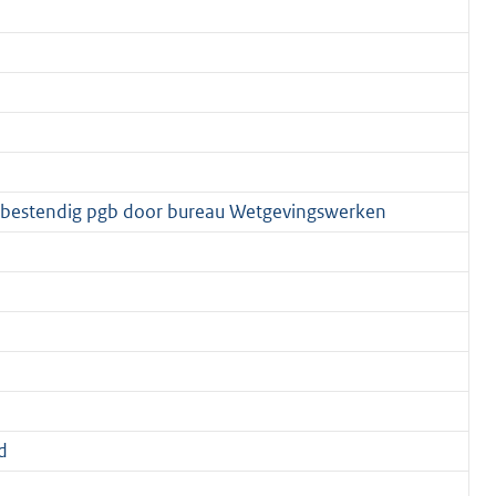
debestendig pgb door bureau Wetgevingswerken
d