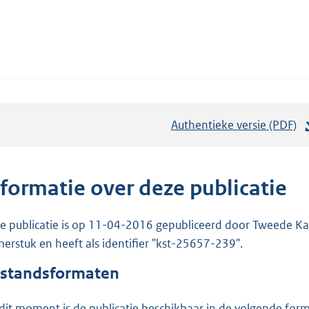
Authentieke versie (PDF)
b
e
s
t
nformatie over deze publicatie
a
n
e publicatie is op 11-04-2016 gepubliceerd door Tweede Kam
d
erstuk en heeft als identifier "kst-25657-239".
s
standsformaten
g
r
dit moment is de publicatie beschikbaar in de volgende for