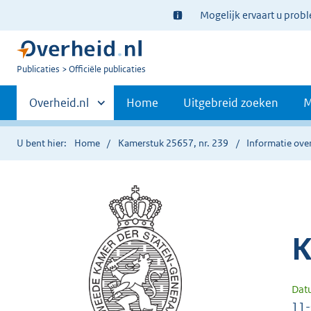
Ter
Mogelijk ervaart u prob
informatie:
U
Publicaties
Officiële publicaties
bent
Primaire
nu
Andere
Overheid.nl
Home
Uitgebreid zoeken
M
hier:
sites
navigatie
binnen
U bent hier:
Home
Kamerstuk 25657, nr. 239
Informatie over
K
Dat
11-