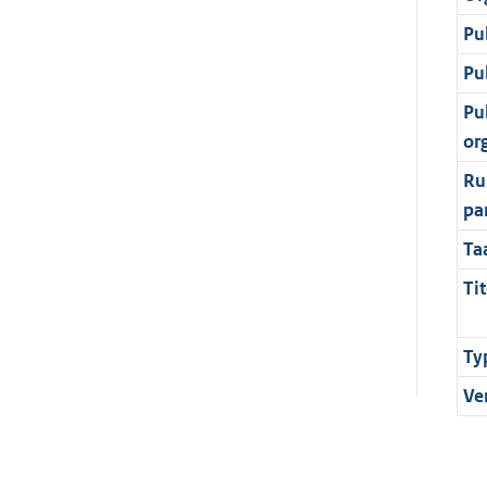
Pu
Pu
Pu
or
Ru
pa
Ta
Tit
Ty
Ve