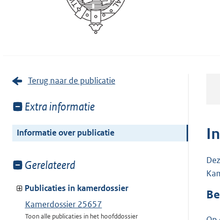
Terug naar de publicatie
Toon
Extra informatie
meer
van:
I
Informatie over publicatie
Dez
Toon
Gerelateerd
Kam
meer
van:
Publicaties in kamerdossier
Be
Kamerdossier 25657
Toon alle publicaties in het hoofddossier
Op 