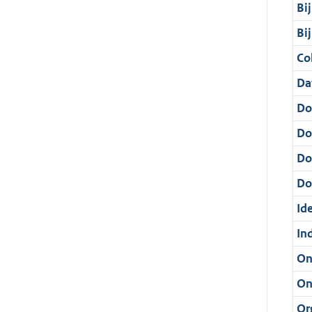
Bi
Bi
Col
Da
Do
Do
Do
Dos
Ide
In
On
On
Or