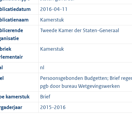
blicatiedatum
2016-04-11
blicatienaam
Kamerstuk
blicerende
Tweede Kamer der Staten-Generaal
ganisatie
briek
Kamerstuk
rlementair
al
nl
el
Persoonsgebonden Budgetten; Brief regeri
pgb door bureau Wetgevingswerken
pe kamerstuk
Brief
rgaderjaar
2015-2016