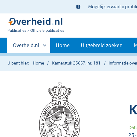
Ter
Mogelijk ervaart u prob
informatie:
U
Publicaties
Officiële publicaties
bent
Primaire
nu
Andere
Overheid.nl
Home
Uitgebreid zoeken
M
hier:
sites
navigatie
binnen
U bent hier:
Home
Kamerstuk 25657, nr. 181
Informatie over
K
Dat
23-