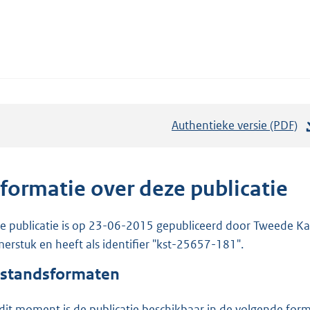
Authentieke versie (PDF)
b
e
s
t
nformatie over deze publicatie
a
n
e publicatie is op 23-06-2015 gepubliceerd door Tweede Kam
d
erstuk en heeft als identifier "kst-25657-181".
s
standsformaten
g
r
dit moment is de publicatie beschikbaar in de volgende for