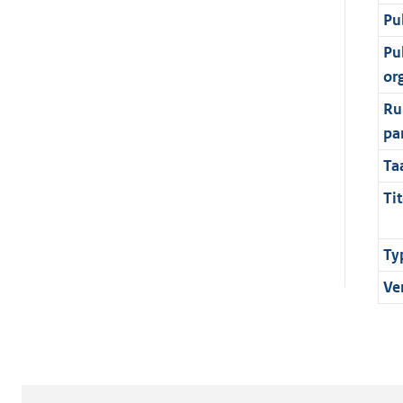
Pu
Pu
or
Ru
pa
Ta
Tit
Ty
Ve