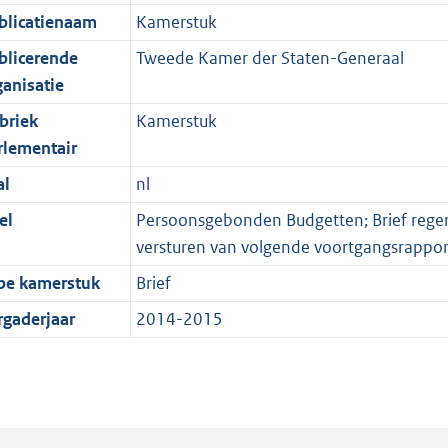
blicatienaam
Kamerstuk
blicerende
Tweede Kamer der Staten-Generaal
ganisatie
briek
Kamerstuk
rlementair
al
nl
el
Persoonsgebonden Budgetten; Brief regeri
versturen van volgende voortgangsrappor
pe kamerstuk
Brief
rgaderjaar
2014-2015