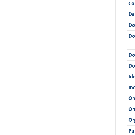
Col
Da
Do
Do
Do
Dos
Ide
In
On
On
Or
Pu