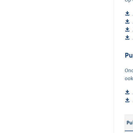
Pu
Ond
ook
Pu