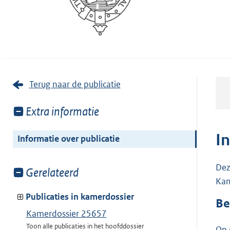
Terug naar de publicatie
Toon
Extra informatie
meer
van:
I
Informatie over publicatie
Dez
Toon
Gerelateerd
Kam
meer
van:
Publicaties in kamerdossier
Be
Kamerdossier 25657
Toon alle publicaties in het hoofddossier
Op 