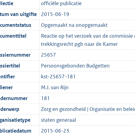
t
a
c
i
:
e
t
t
lectie
officiële publicatie
d
n
i
t
a
c
3
:
e
t
tum van uitgifte
2015-06-19
s
d
e
i
t
a
7
7
:
e
g
s
i
e
i
t
K
K
3
:
cumentstatus
Opgemaakt na onopgemaakt
r
g
n
i
e
i
b
b
K
2
cumenttitel
Reactie op het verzoek van de commissie
o
r
f
n
i
e
b
K
trekkingsrecht pgb naar de Kamer
o
o
o
f
n
i
b
ssiernummer
25657
t
o
r
o
f
n
t
t
m
r
o
f
siertitel
Persoonsgebonden Budgetten
e
t
a
m
r
o
ntifier
kst-25657-181
:
e
a
a
m
r
diener
M.J. van Rijn
2
:
t
a
a
m
K
2
t
a
a
dernummer
181
b
K
t
a
derwerp
Zorg en gezondheid | Organisatie en belei
b
t
ganisatietype
staten generaal
blicatiedatum
2015-06-23