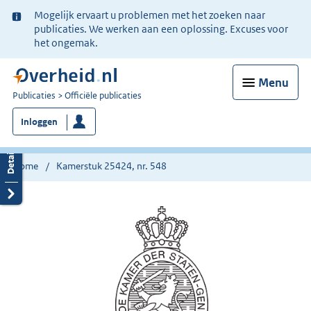
Ter
Mogelijk ervaart u problemen met het zoeken naar
informatie:
publicaties. We werken aan een oplossing. Excuses voor
het ongemak.
Menu
U
Publicaties
Officiële publicaties
bent
Inloggen
nu
hier:
Home
Kamerstuk 25424, nr. 548