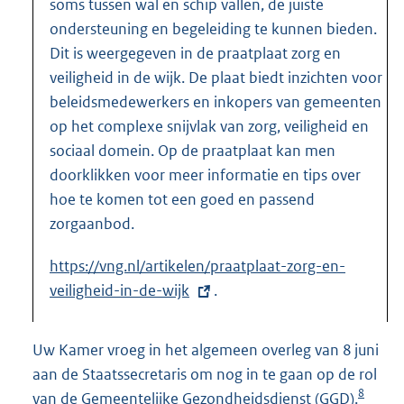
soms tussen wal en schip vallen, de juiste
ondersteuning en begeleiding te kunnen bieden.
Dit is weergegeven in de praatplaat zorg en
veiligheid in de wijk. De plaat biedt inzichten voor
beleidsmedewerkers en inkopers van gemeenten
op het complexe snijvlak van zorg, veiligheid en
sociaal domein. Op de praatplaat kan men
doorklikken voor meer informatie en tips over
hoe te komen tot een goed en passend
zorgaanbod.
E
https://vng.nl/artikelen/praatplaat-zorg-en-
x
veiligheid-in-de-wijk
.
t
e
Uw Kamer vroeg in het algemeen overleg van 8 juni
r
aan de Staatssecretaris om nog in te gaan op de rol
n
8
van de Gemeentelijke Gezondheidsdienst (GGD).