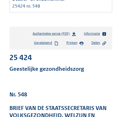
25424 nr. 548
Authentieke versie (PDF)
b
Informatie
e
Gerelateerd
Printen
Delen
s
t
25 424
a
n
d
Geestelijke gezondheidszorg
s
g
r
o
Nr. 548
o
t
t
BRIEF VAN DE STAATSSECRETARIS VAN
e
VOLKSGEZONDHEID, WELZIJN EN
: