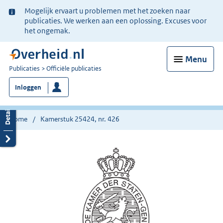
Ter
Mogelijk ervaart u problemen met het zoeken naar
informatie:
publicaties. We werken aan een oplossing. Excuses voor
het ongemak.
Menu
U
Publicaties
Officiële publicaties
bent
Inloggen
nu
hier:
Home
Kamerstuk 25424, nr. 426