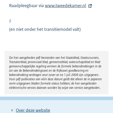
Raadpleegbaar via
E
www.tweedekamer.nl
x
t
2
e
(en niet onder het transitiemodel valt)
r
n
e
l
Disclaimer
De hier aangeboden pdf-bestanden van het Staatsblad, Staatscourant,
i
Tractatenblad, provinciaal blad, gemeenteblad, waterschapsblad en blad
n
gemeenschappelijke regeling vormen de formele bekendmakingen in de
zin van de Bekendmakingswet en de Rijkswet goedkeuring en
k
bekendmaking verdragen voor zover ze na 1 juli 2009 zijn uitgegeven.
Voor pdf-publicaties van vóór deze datum geldt dat alleen de in papieren
:
vorm uitgegeven bladen formele status hebben; de hier aangeboden
elektronische versies daarvan worden bij wijze van service aangeboden.
Over deze website