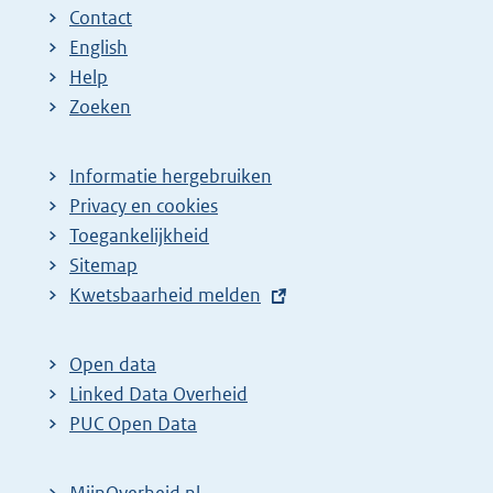
Contact
English
Help
Zoeken
Informatie hergebruiken
Privacy en cookies
Toegankelijkheid
Sitemap
E
Kwetsbaarheid melden
x
t
Open data
e
Linked Data Overheid
r
PUC Open Data
n
e
MijnOverheid.nl