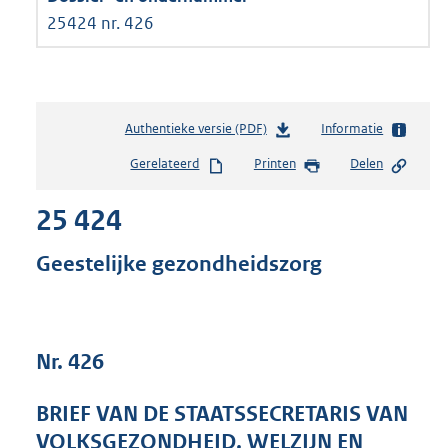
25424 nr. 426
Authentieke versie (PDF)
b
Informatie
e
Gerelateerd
Printen
Delen
s
t
25 424
a
n
d
Geestelijke gezondheidszorg
s
g
r
o
Nr. 426
o
t
t
BRIEF VAN DE STAATSSECRETARIS VAN
e
VOLKSGEZONDHEID, WELZIJN EN
: