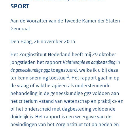
4
SPORT
4
K
Aan de Voorzitter van de Tweede Kamer der Staten-
b
Generaal
Den Haag, 26 november 2015
Het Zorginstituut Nederland heeft mij 29 oktober
jongstleden het rapport
Vaktherapie en dagbesteding in
de geneeskundige ggz
toegestuurd, welke ik u bij deze
1
ter kennisneming toestuur
. Het rapport gaat in op
de vraag of vaktherapieën als ondersteunende
behandeling in de geneeskundige ggz voldoen aan
het criterium «stand van wetenschap en praktijk» en
of het onderscheid met dagbesteding voldoende
duidelijk is. Het rapport is een weergave van de
bevindingen van het Zorginstituut tot op heden en