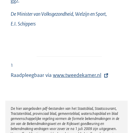
ggz.
De Minister van Volksgezondheid, Welzijn en Sport,
E.I.
Schippers
1
Raadpleegbaar via
E
www.tweedekamer.nl
x
t
e
r
Disclaimer
De hier aangeboden pdf-bestanden van het Staatsblad, Staatscourant,
Tractatenblad, provinciaal blad, gemeenteblad, waterschapsblad en blad
n
gemeenschappelijke regeling vormen de formele bekendmakingen in de
e
zin van de Bekendmakingswet en de Rijkswet goedkeuring en
bekendmaking verdragen voor zover ze na 1 juli 2009 zijn uitgegeven.
l