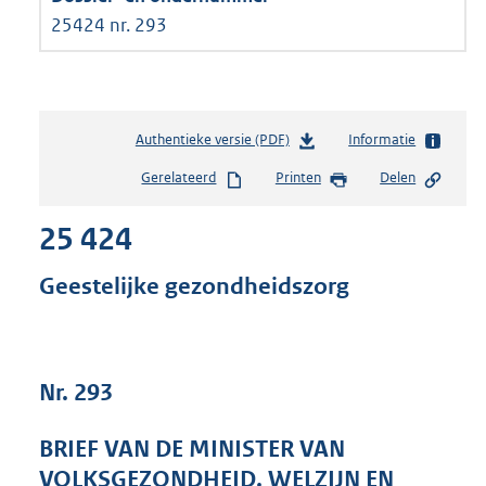
25424 nr. 293
Authentieke versie (PDF)
b
Informatie
e
Gerelateerd
Printen
Delen
s
t
25 424
a
n
d
Geestelijke gezondheidszorg
s
g
r
o
Nr. 293
o
t
t
BRIEF VAN DE MINISTER VAN
e
VOLKSGEZONDHEID, WELZIJN EN
: