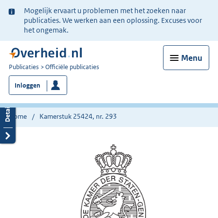
Ter
Mogelijk ervaart u problemen met het zoeken naar
informatie:
publicaties. We werken aan een oplossing. Excuses voor
het ongemak.
Menu
U
Publicaties
Officiële publicaties
bent
Inloggen
nu
hier:
Home
Kamerstuk 25424, nr. 293