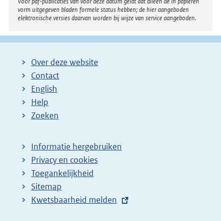
Voor pdf-publicaties van vóór deze datum geldt dat alleen de in papieren
i
vorm uitgegeven bladen formele status hebben; de hier aangeboden
elektronische versies daarvan worden bij wijze van service aangeboden.
n
k
:
Over deze website
Contact
English
Help
Zoeken
Informatie hergebruiken
Privacy en cookies
Toegankelijkheid
Sitemap
E
Kwetsbaarheid melden
x