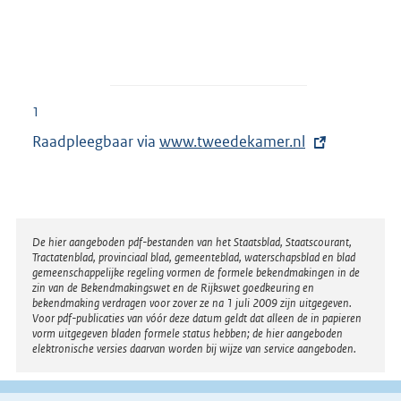
1
Raadpleegbaar via
E
www.tweedekamer.nl
x
t
e
r
Disclaimer
De hier aangeboden pdf-bestanden van het Staatsblad, Staatscourant,
Tractatenblad, provinciaal blad, gemeenteblad, waterschapsblad en blad
n
gemeenschappelijke regeling vormen de formele bekendmakingen in de
e
zin van de Bekendmakingswet en de Rijkswet goedkeuring en
bekendmaking verdragen voor zover ze na 1 juli 2009 zijn uitgegeven.
l
Voor pdf-publicaties van vóór deze datum geldt dat alleen de in papieren
i
vorm uitgegeven bladen formele status hebben; de hier aangeboden
elektronische versies daarvan worden bij wijze van service aangeboden.
n
k