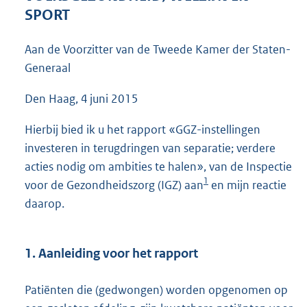
4
SPORT
3
K
Aan de Voorzitter van de Tweede Kamer der Staten-
b
Generaal
Den Haag, 4 juni 2015
Hierbij bied ik u het rapport «GGZ-instellingen
investeren in terugdringen van separatie; verdere
acties nodig om ambities te halen», van de Inspectie
1
voor de Gezondheidszorg (IGZ) aan
en mijn reactie
daarop.
1. Aanleiding voor het rapport
Patiënten die (gedwongen) worden opgenomen op