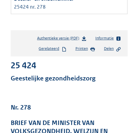
25424 nr. 278
Authentieke versie (PDF)
b
Informatie
e
Gerelateerd
Printen
Delen
s
t
25 424
a
n
d
Geestelijke gezondheidszorg
s
g
r
o
Nr. 278
o
t
t
BRIEF VAN DE MINISTER VAN
e
VOLKSGEZONDHEID, WELZIJN EN
: