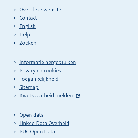
:
Over deze website
Contact
English
Help
Zoeken
Informatie hergebruiken
Privacy en cookies
Toegankelijkheid
Sitemap
E
Kwetsbaarheid melden
x
t
Open data
e
Linked Data Overheid
r
PUC Open Data
n