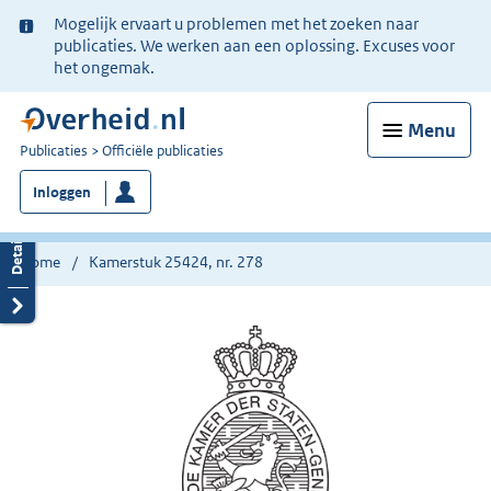
Ter
Mogelijk ervaart u problemen met het zoeken naar
informatie:
publicaties. We werken aan een oplossing. Excuses voor
het ongemak.
Menu
U
Publicaties
Officiële publicaties
bent
Inloggen
nu
hier:
Home
Kamerstuk 25424, nr. 278