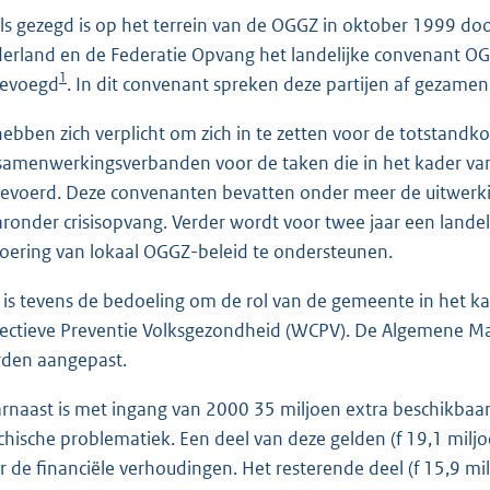
ls gezegd is op het terrein van de OGGZ in oktober 1999 d
erland en de Federatie Opvang het landelijke convenant OGG
1
gevoegd
. In dit convenant spreken deze partijen af gezamen
 hebben zich verplicht om zich in te zetten voor de totstand
samenwerkingsverbanden voor de taken die in het kader v
gevoerd. Deze convenanten bevatten onder meer de uitwerki
ronder crisisopvang. Verder wordt voor twee jaar een lande
voering van lokaal OGGZ-beleid te ondersteunen.
 is tevens de bedoeling om de rol van de gemeente in het ka
lectieve Preventie Volksgezondheid (WCPV). De Algemene Ma
den aangepast.
rnaast is met ingang van 2000 35 miljoen extra beschikbaar
chische problematiek. Een deel van deze gelden (f 19,1 milj
r de financiële verhoudingen. Het resterende deel (f 15,9 m