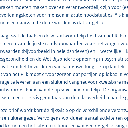
praken moeten maken over en verantwoordelijk zijn voor (ee
pverleningsketen voor mensen in acute noodsituaties. Als blij
mensen daarvan de dupe worden, is dat zorgelijk.
raagt wat de taak en de verantwoordelijkheid van het Rijk op d
 creëren van de juiste randvoorwaarden zoals het zorgen voo
rwaarden (bijvoorbeeld in beleidsbrieven) en – wettelijke – 
ksgezondheid en de Wet Bijzondere opneming in psychiatrisc
ovatie en het bevorderen van samenwerking – 3 op landelijk
et van het Rijk moet ervoor zorgen dat partijen op lokaal ni
drage te leveren aan een sluitend vangnet voor kwetsbare m
antwoordelijkheid van de rijksoverheid duidelijk. De organis
sen in een crisis is geen taak van de rijksoverheid maar de 
deze brief wordt kort de rijksvisie op de verschillende vera
sen uiteengezet. Vervolgens wordt een aantal activiteiten 
nd komen en het laten functioneren van een dergelijk vangn