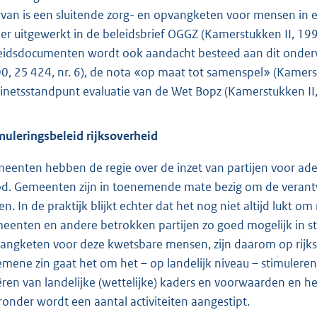
rvan is een sluitende zorg- en opvangketen voor mensen in een
er uitgewerkt in de beleidsbrief OGGZ (Kamerstukken II, 199
eidsdocumenten wordt ook aandacht besteed aan dit onderwe
0, 25 424, nr. 6), de nota «op maat tot samenspel» (Kamerst
inetsstandpunt evaluatie van de Wet Bopz (Kamerstukken II,
muleringsbeleid rijksoverheid
eenten hebben de regie over de inzet van partijen voor ad
d. Gemeenten zijn in toenemende mate bezig om de verantwo
en. In de praktijk blijkt echter dat het nog niet altijd lukt o
eenten en andere betrokken partijen zo goed mogelijk in sta
angketen voor deze kwetsbare mensen, zijn daarom op rijksn
emene zin gaat het om het – op landelijk niveau – stimulere
ëren van landelijke (wettelijke) kaders en voorwaarden en h
ronder wordt een aantal activiteiten aangestipt.