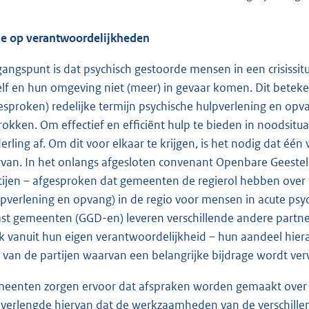
ie op verantwoordelijkheden
gangspunt is dat psychisch gestoorde mensen in een crisissi
zelf en hun omgeving niet (meer) in gevaar komen. Dit betek
esproken) redelijke termijn psychische hulpverlening en opv
rokken. Om effectief en efficiënt hulp te bieden in noodsitua
erling af. Om dit voor elkaar te krijgen, is het nodig dat één
rvan. In het onlangs afgesloten convenant Openbare Geestel
tijen – afgesproken dat gemeenten de regierol hebben over 
lpverlening en opvang) in de regio voor mensen in acute psyc
st gemeenten (GGD-en) leveren verschillende andere partner
lk vanuit hun eigen verantwoordelijkheid – hun aandeel hier
 van de partijen waarvan een belangrijke bijdrage wordt ver
eenten zorgen ervoor dat afspraken worden gemaakt over d
 verlengde hiervan dat de werkzaamheden van de verschillen