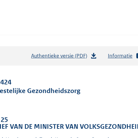
Authentieke versie (PDF)
b
Informatie
e
s
t
 424
a
estelijke Gezondheidszorg
n
d
s
 25
g
IEF VAN DE MINISTER VAN VOLKSGEZONDHEI
r