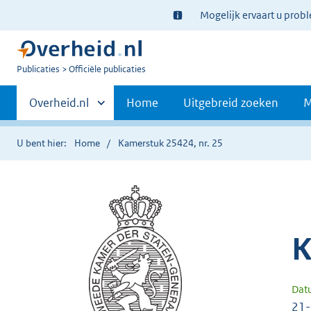
Ter
Mogelijk ervaart u prob
informatie:
U
Publicaties
Officiële publicaties
bent
Primaire
nu
Andere
Overheid.nl
Home
Uitgebreid zoeken
M
hier:
sites
navigatie
binnen
U bent hier:
Home
Kamerstuk 25424, nr. 25
K
Dat
21