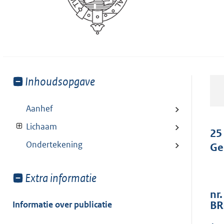
Toon
Inhoudsopgave
meer
van:
Aanhef
Lichaam
25
Ondertekening
Ge
Toon
Extra informatie
meer
nr.
van:
Informatie over publicatie
BR