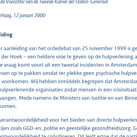
o
de Voorzitter van de Tweede Kamer der Staten-Generaal
o
 Haag, 12 januari 2000
t
t
e
eiding
:
r aanleiding van het ordedebat van 25 november 1999 is ge
2
 der Hoek – een heldere visie te geven op de hulpverlening a
2
e vraag komt voort uit een tweetal incidenten in Amsterda
K
sen op te pakken omdat ter plekke geen psychische hulpve
b
t voorkomen. Wij hebben inmiddels begrepen dat Amsterda
hulpverlenende organisaties zodat mensen in een crisissituati
vangen. Mede namens de Ministers van Justitie en van Binnen
komen.
verantwoordelijkheid voor het bieden van directe hulpverlenin
tijen zoals GGD-en, politie en geestelijke gezondheidszor
antwoordelijkheid te coördineren. Dit leidt ertoe dat de part