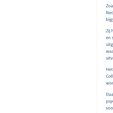
Zoa
Ned
bij
Zij
en 
uit
waa
uit
Het
Col
wor
Daa
psy
voo