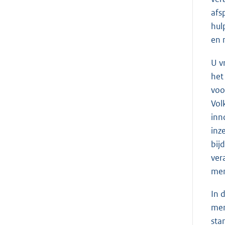
afs
hul
en 
U v
het
voo
Vol
inn
inz
bij
ver
men
In 
men
sta