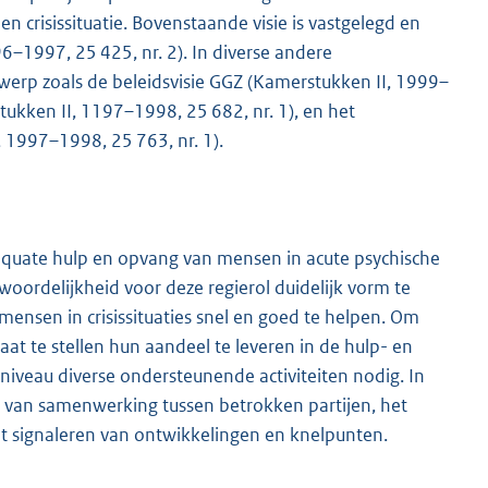
 crisissituatie. Bovenstaande visie is vastgelegd en
6–1997, 25 425, nr. 2). In diverse andere
rp zoals de beleidsvisie GGZ (Kamerstukken II, 1999–
ukken II, 1197–1998, 25 682, nr. 1), en het
 1997–1998, 25 763, nr. 1).
equate hulp en opvang van mensen in acute psychische
ordelijkheid voor deze regierol duidelijk vorm te
m mensen in crisissituaties snel en goed te helpen. Om
at te stellen hun aandeel te leveren in de hulp- en
iveau diverse ondersteunende activiteiten nodig. In
n van samenwerking tussen betrokken partijen, het
et signaleren van ontwikkelingen en knelpunten.