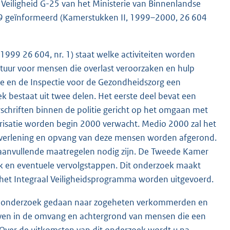
 Veiligheid G-25 van het Ministerie van Binnenlandse
999 geïnformeerd (Kamerstukken II, 1999–2000, 26 604
999 26 604, nr. 1) staat welke activiteiten worden
tuur voor mensen die overlast veroorzaken en hulp
ie en de Inspectie voor de Gezondheidszorg een
ek bestaat uit twee delen. Het eerste deel bevat een
rschriften binnen de politie gericht op het omgaan met
risatie worden begin 2000 verwacht. Medio 2000 zal het
ulpverlening en opvang van deze mensen worden afgerond.
aanvullende maatregelen nodig zijn. De Tweede Kamer
k en eventuele vervolgstappen. Dit onderzoek maakt
n het Integraal Veiligheidsprogramma worden uitgevoerd.
renonderzoek gedaan naar zogeheten verkommerden en
geven in de omvang en achtergrond van mensen die een