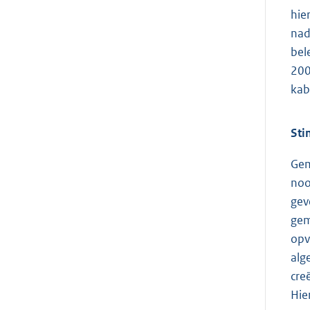
hie
nad
bel
200
kab
Sti
Gem
noo
gev
gem
opv
alg
cre
Hie