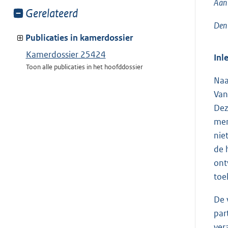
Aan 
Toon
Gerelateerd
meer
Den
van:
Publicaties in kamerdossier
Kamerdossier 25424
Inl
Toon alle publicaties in het hoofddossier
Naa
Van
Dez
men
nie
de 
ont
toe
De 
par
ver