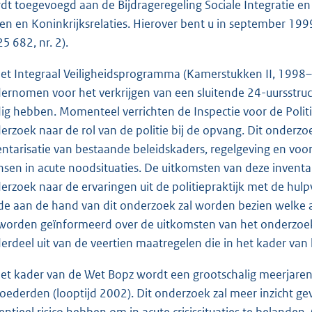
dt toegevoegd aan de Bijdrageregeling Sociale Integratie en
en en Koninkrijksrelaties. Hierover bent u in september 1
5 682, nr. 2).
het Integraal Veiligheidsprogramma (Kamerstukken II, 1998–1
ernomen voor het verkrijgen van een sluitende 24-uursstruc
ig hebben. Momenteel verrichten de Inspectie voor de Polit
erzoek naar de rol van de politie bij de opvang. Dit onderzo
entarisatie van bestaande beleidskaders, regelgeving en voo
sen in acute noodsituaties. De uitkomsten van deze inventa
erzoek naar de ervaringen uit de politiepraktijk met de h
e aan de hand van dit onderzoek zal worden bezien welke 
 worden geïnformeerd over de uitkomsten van het onderzoe
erdeel uit van de veertien maatregelen die in het kader va
het kader van de Wet Bopz wordt een grootschalig meerja
loederden (looptijd 2002). Dit onderzoek zal meer inzicht 