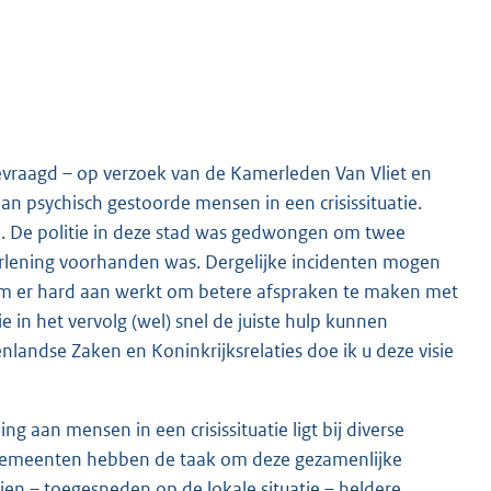
vraagd – op verzoek van de Kamerleden Van Vliet en
an psychisch gestoorde mensen in een crisissituatie.
m. De politie in deze stad was gedwongen om twee
rlening voorhanden was. Dergelijke incidenten mogen
m er hard aan werkt om betere afspraken te maken met
e in het vervolg (wel) snel de juiste hulp kunnen
landse Zaken en Koninkrijksrelaties doe ik u deze visie
g aan mensen in een crisissituatie ligt bij diverse
g. Gemeenten hebben de taak om deze gezamenlijke
ijen – toegesneden op de lokale situatie – heldere