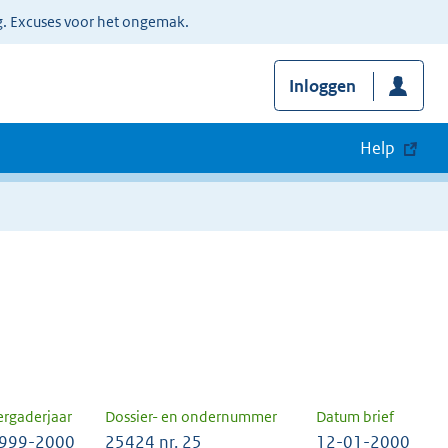
g. Excuses voor het ongemak.
Inloggen
Help
ergaderjaar
Dossier- en ondernummer
Datum brief
999-2000
25424 nr. 25
12-01-2000