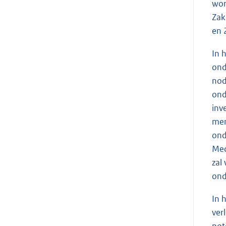
wor
Zak
en 2
In 
ond
nod
ond
inv
men
ond
Med
zal
ond
In 
ver