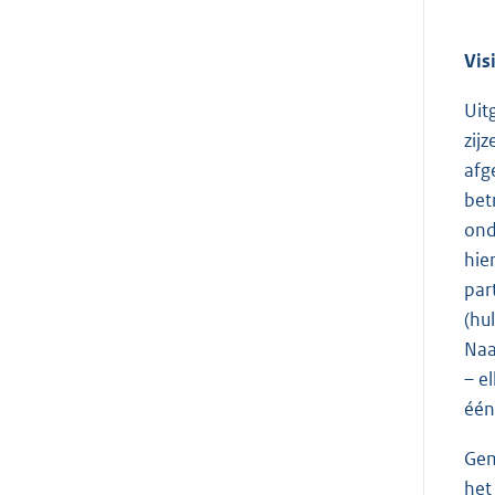
Vis
Uit
zij
afg
bet
ond
hie
par
(hu
Naa
– e
één
Gem
het