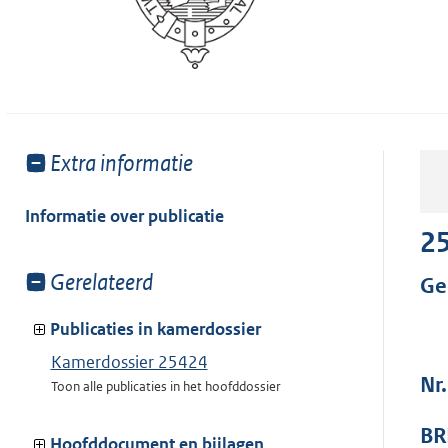
Toon
Extra informatie
meer
van:
Informatie over publicatie
2
Toon
Gerelateerd
Ge
meer
van:
Publicaties in kamerdossier
Kamerdossier 25424
Nr
Toon alle publicaties in het hoofddossier
BR
Hoofddocument en bijlagen