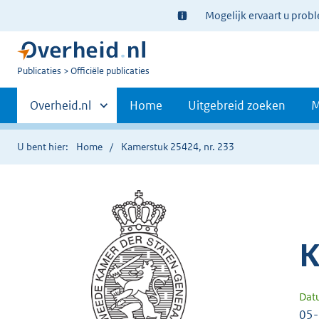
Ter
Mogelijk ervaart u prob
informatie:
U
Publicaties
Officiële publicaties
bent
Primaire
nu
Andere
Overheid.nl
Home
Uitgebreid zoeken
M
hier:
sites
navigatie
binnen
U bent hier:
Home
Kamerstuk 25424, nr. 233
K
Dat
05