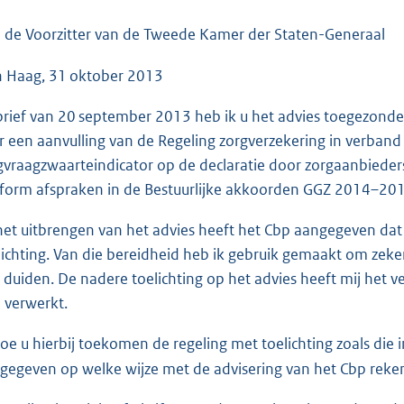
o
o
 de Voorzitter van de Tweede Kamer der Staten-Generaal
t
 Haag, 31 oktober 2013
t
e
 brief van 20 september 2013 heb ik u het advies toegezon
:
r een aanvulling van de Regeling zorgverzekering in verband
3
gvraagzwaarteindicator op de declaratie door zorgaanbiede
6
form afspraken in de Bestuurlijke akkoorden GGZ 2014–20
K
b
 het uitbrengen van het advies heeft het Cbp aangegeven dat
lichting. Van die bereidheid heb ik gebruik gemaakt om zeker 
 duiden. De nadere toelichting op het advies heeft mij het v
 verwerkt.
doe u hierbij toekomen de regeling met toelichting zoals die 
gegeven op welke wijze met de advisering van het Cbp rekeni