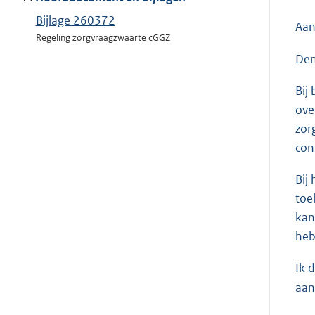
Bijlage 260372
Aan
Regeling zorgvraagzwaarte cGGZ
Den
Bij
ove
zor
con
Bij
toe
kan
heb
Ik 
aan