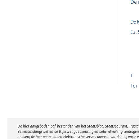
De 
De M
E.I.
1
Ter
De hier aangeboden pdf-bestanden van het Staatsblad, Staatscourant, Tract
Disclaimer
Bekendmakingswet en de Rijkswet goedkeuring en bekendmaking verdragen voor
hebben; de hier aangeboden elektronische versies daarvan worden bij wijze 