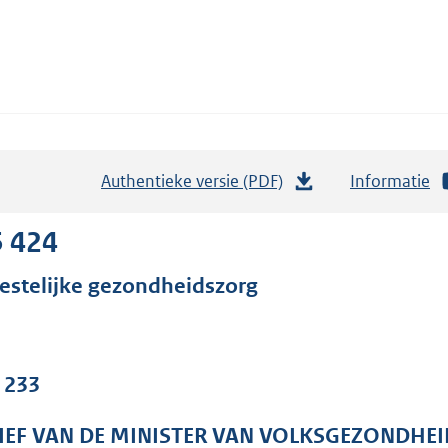
Authentieke versie (PDF)
b
Informatie
e
s
5 424
t
estelijke gezondheidszorg
a
n
d
s
. 233
g
r
IEF VAN DE MINISTER VAN VOLKSGEZONDHEI