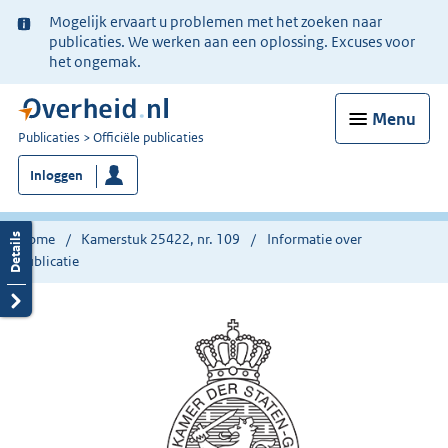
Ter
Mogelijk ervaart u problemen met het zoeken naar
informatie:
publicaties. We werken aan een oplossing. Excuses voor
het ongemak.
Menu
U
Publicaties
Officiële publicaties
bent
Inloggen
nu
hier:
Home
Kamerstuk 25422, nr. 109
Informatie over
publicatie