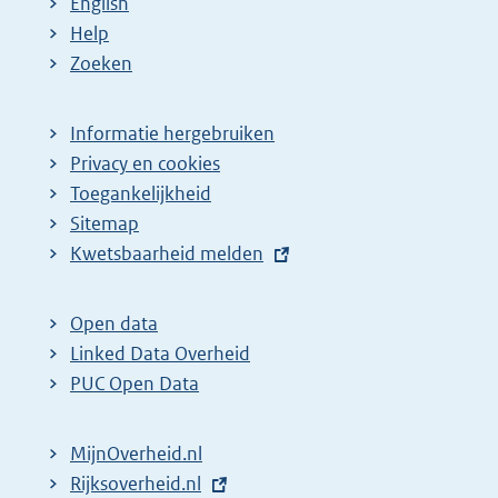
English
Help
Zoeken
Informatie hergebruiken
Privacy en cookies
Toegankelijkheid
Sitemap
E
Kwetsbaarheid melden
x
t
Open data
e
Linked Data Overheid
r
PUC Open Data
n
e
MijnOverheid.nl
l
E
Rijksoverheid.nl
i