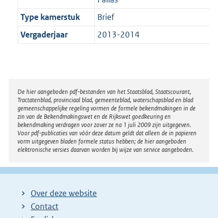
Type kamerstuk
Brief
Vergaderjaar
2013-2014
Disclaimer
De hier aangeboden pdf-bestanden van het Staatsblad, Staatscourant,
Tractatenblad, provinciaal blad, gemeenteblad, waterschapsblad en blad
gemeenschappelijke regeling vormen de formele bekendmakingen in de
zin van de Bekendmakingswet en de Rijkswet goedkeuring en
bekendmaking verdragen voor zover ze na 1 juli 2009 zijn uitgegeven.
Voor pdf-publicaties van vóór deze datum geldt dat alleen de in papieren
vorm uitgegeven bladen formele status hebben; de hier aangeboden
elektronische versies daarvan worden bij wijze van service aangeboden.
Over deze website
Contact