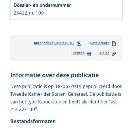
25422 nr. 109
Authentieke versie (PDF)
b
Gerelateerd
e
Printen
Delen
s
t
a
n
Informatie over deze publicatie
d
s
Deze publicatie is op 18-06-2014 gepubliceerd door
g
Tweede Kamer der Staten-Generaal. De publicatie is
r
van het type Kamerstuk en heeft als identifier "kst-
o
25422-109".
o
t
Bestandsformaten
t
e