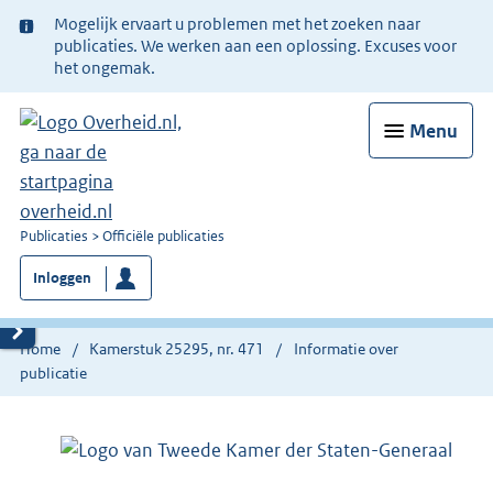
Ter
Mogelijk ervaart u problemen met het zoeken naar
informatie:
publicaties. We werken aan een oplossing. Excuses voor
het ongemak.
Menu
U
Publicaties
Officiële publicaties
bent
Inloggen
nu
hier:
Home
Kamerstuk 25295, nr. 471
Informatie over
publicatie