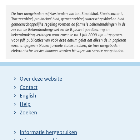
Disclaimer
De hier aangeboden pdf-bestanden van het Staatsblad, Staatscourant,
Tractatenblad, provinciaal blad, gemeenteblad, waterschapsblad en blad
gemeenschappelijke regeling vormen de formele bekendmakingen in de
zin van de Bekendmakingswet en de Rijkswet goedkeuring en
bekendmaking verdragen voor zover ze na 1 juli 2009 zijn uitgegeven.
Voor pdf-publicaties van vóór deze datum geldt dat alleen de in papieren
vorm uitgegeven bladen formele status hebben; de hier aangeboden
elektronische versies daarvan worden bij wijze van service aangeboden.
Over deze website
Contact
English
Help
Zoeken
Informatie hergebruiken