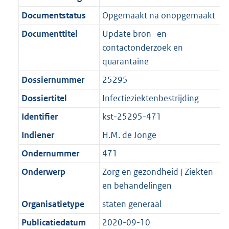
n
i
e
i
b
K
8
4
r
g
f
n
i
e
b
K
8
Documentstatus
Opgemaakt na onopgemaakt
o
r
o
f
n
i
b
K
Documenttitel
Update bron- en
o
o
r
o
f
n
b
contactonderzoek en
t
o
m
r
o
f
quarantaine
t
t
a
m
r
o
e
t
Dossiernummer
25295
a
a
m
r
:
e
t
a
a
m
Dossiertitel
Infectieziektenbestrijding
2
:
t
a
a
Identifier
kst-25295-471
K
2
t
a
b
K
Indiener
H.M. de Jonge
t
b
Ondernummer
471
Onderwerp
Zorg en gezondheid | Ziekten
en behandelingen
Organisatietype
staten generaal
Publicatiedatum
2020-09-10