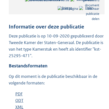
e
Printen
Delen
s
t
a
n
Informatie over deze publicatie
d
s
Deze publicatie is op 10-09-2020 gepubliceerd door
g
Tweede Kamer der Staten-Generaal. De publicatie is
r
van het type Kamerstuk en heeft als identifier "kst-
o
25295-471".
o
t
Bestandsformaten
t
e
Op dit moment is de publicatie beschikbaar in de
:
7
volgende formaten:
3
K
D
PDF
b
b
o
D
ODT
e
b
w
o
D
XML
s
e
b