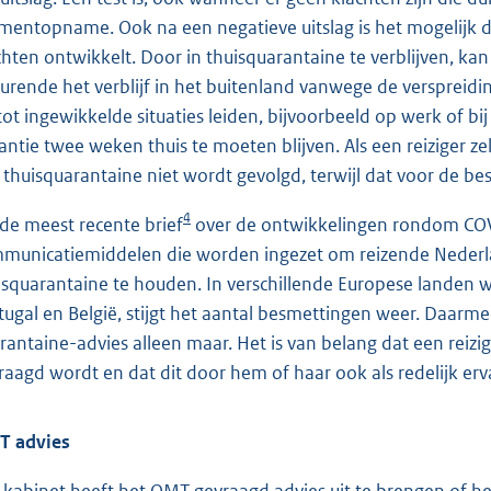
entopname. Ook na een negatieve uitslag is het mogelijk da
chten ontwikkelt. Door in thuisquarantaine te verblijven, kan 
urende het verblijf in het buitenland vanwege de verspreidin
 tot ingewikkelde situaties leiden, bijvoorbeeld op werk of bi
antie twee weken thuis te moeten blijven. Als een reiziger zel
 thuisquarantaine niet wordt gevolgd, terwijl dat voor de bestr
4
 de meest recente brief
over de ontwikkelingen rondom COVID
municatiemiddelen die worden ingezet om reizende Nederlan
isquarantaine te houden. In verschillende Europese landen wa
tugal en België, stijgt het aantal besmettingen weer. Daarm
rantaine-advies alleen maar. Het is van belang dat een reizig
raagd wordt en dat dit door hem of haar ook als redelijk er
 advies