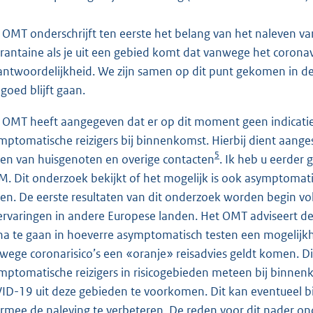
 OMT onderschrijft ten eerste het belang van het naleven v
rantaine als je uit een gebied komt dat vanwege het coronav
antwoordelijkheid. We zijn samen op dit punt gekomen in d
 goed blijft gaan.
 OMT heeft aangegeven dat er op dit moment geen indicatie
mptomatische reizigers bij binnenkomst. Hierbij dient aanges
5
ten van huisgenoten en overige contacten
. Ik heb u eerder
M. Dit onderzoek bekijkt of het mogelijk is ook asymptoma
ten. De eerste resultaten van dit onderzoek worden begin 
ervaringen in andere Europese landen. Het OMT adviseert deze 
na te gaan in hoeverre asymptomatisch testen een mogelijkhe
wege coronarisico’s een «oranje» reisadvies geldt komen. D
mptomatische reizigers in risicogebieden meteen bij binnen
ID-19 uit deze gebieden te voorkomen. Dit kan eventueel b
rmee de naleving te verbeteren. De reden voor dit nader onder