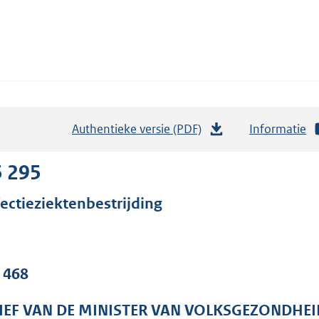
Authentieke versie (PDF)
b
Informatie
e
s
5 295
t
fectieziektenbestrijding
a
n
d
s
. 468
g
r
IEF VAN DE MINISTER VAN VOLKSGEZONDHEI