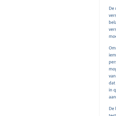
De 
ver
bel
ver
moe
Om 
iem
per
mog
van
dat
in 
aan
De 
tes