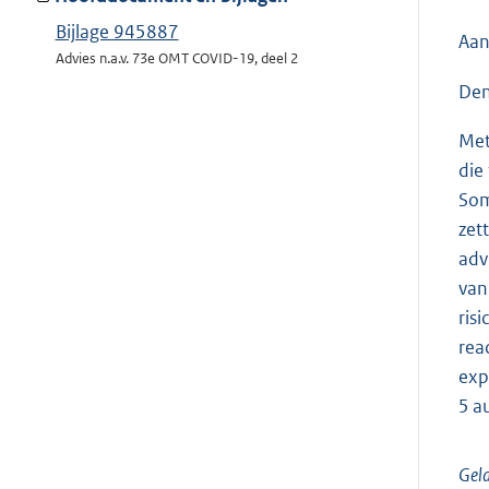
Bijlage 945887
Aan
Advies n.a.v. 73e OMT COVID-19, deel 2
Den
Met
die
Som
zett
adv
van
ris
rea
exp
5 a
Geld