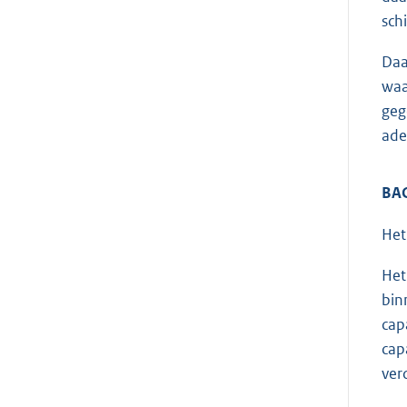
sch
Daa
waa
geg
ade
BAO
Het
Het
bin
cap
cap
ver