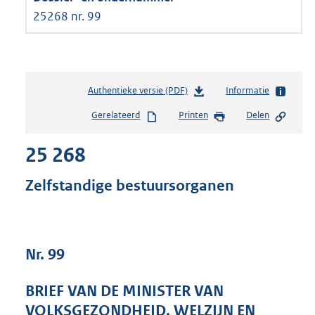
25268 nr. 99
Authentieke versie (PDF)
b
Informatie
e
Gerelateerd
Printen
Delen
s
t
25 268
a
n
d
Zelfstandige bestuursorganen
s
g
r
o
Nr. 99
o
t
t
BRIEF VAN DE MINISTER VAN
e
VOLKSGEZONDHEID, WELZIJN EN
: