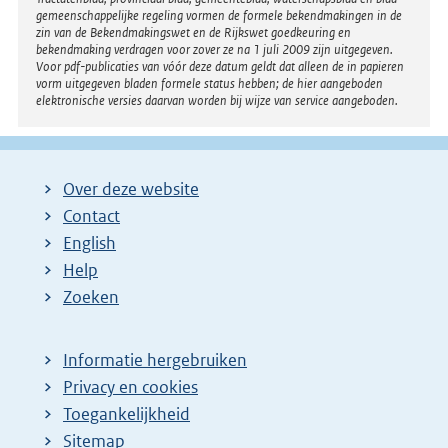
n
gemeenschappelijke regeling vormen de formele bekendmakingen in de
e
zin van de Bekendmakingswet en de Rijkswet goedkeuring en
bekendmaking verdragen voor zover ze na 1 juli 2009 zijn uitgegeven.
l
Voor pdf-publicaties van vóór deze datum geldt dat alleen de in papieren
i
vorm uitgegeven bladen formele status hebben; de hier aangeboden
elektronische versies daarvan worden bij wijze van service aangeboden.
n
k
:
Over deze website
Contact
English
Help
Zoeken
Informatie hergebruiken
Privacy en cookies
Toegankelijkheid
Sitemap