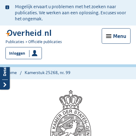
Ter
Mogelijk ervaart u problemen met het zoeken naar
informatie:
publicaties. We werken aan een oplossing. Excuses voor
het ongemak.
Menu
U
Publicaties
Officiële publicaties
bent
Inloggen
nu
hier:
Home
Kamerstuk 25268, nr. 99