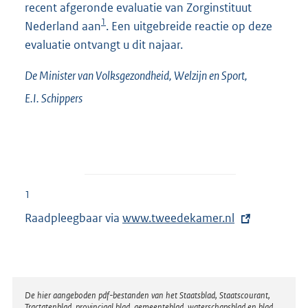
recent afgeronde evaluatie van Zorginstituut
1
Nederland aan
. Een uitgebreide reactie op deze
evaluatie ontvangt u dit najaar.
De Minister van Volksgezondheid, Welzijn en Sport,
E.I.
Schippers
1
Raadpleegbaar via
E
www.tweedekamer.nl
x
t
e
r
Disclaimer
De hier aangeboden pdf-bestanden van het Staatsblad, Staatscourant,
Tractatenblad, provinciaal blad, gemeenteblad, waterschapsblad en blad