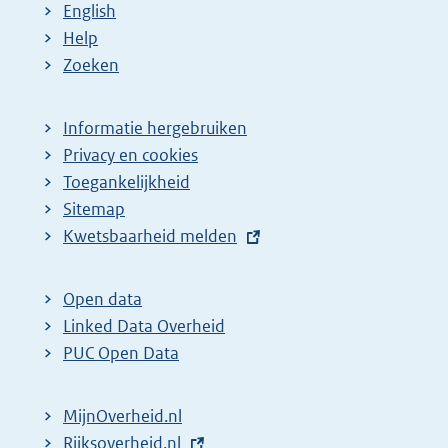
English
Help
Zoeken
Informatie hergebruiken
Privacy en cookies
Toegankelijkheid
Sitemap
E
Kwetsbaarheid melden
x
t
Open data
e
Linked Data Overheid
r
PUC Open Data
n
e
MijnOverheid.nl
l
E
Rijksoverheid.nl