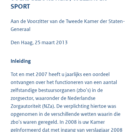
4
SPORT
8
K
Aan de Voorzitter van de Tweede Kamer der Staten-
b
Generaal
Den Haag, 25 maart 2013
Inleiding
Tot en met 2007 heeft u jaarlijks een oordeel
ontvangen over het functioneren van een aantal
zelfstandige bestuursorganen (zbo's) in de
zorgsector, waaronder de Nederlandse
Zorgautoriteit (NZa). De verplichting hiertoe was
opgenomen in de verschillende wetten waarin die
zbo's waren geregeld. In 2008 is uw Kamer
geïnformeerd dat met ingang van verslagjaar 2008