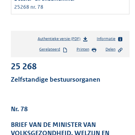
25268 nr. 78
Authentieke versie (PDF)
b
Informatie
e
Gerelateerd
Printen
Delen
s
t
25 268
a
n
d
Zelfstandige bestuursorganen
s
g
r
o
Nr. 78
o
t
t
BRIEF VAN DE MINISTER VAN
e
VOLKSGEZONDHEID, WELZIJN EN
: