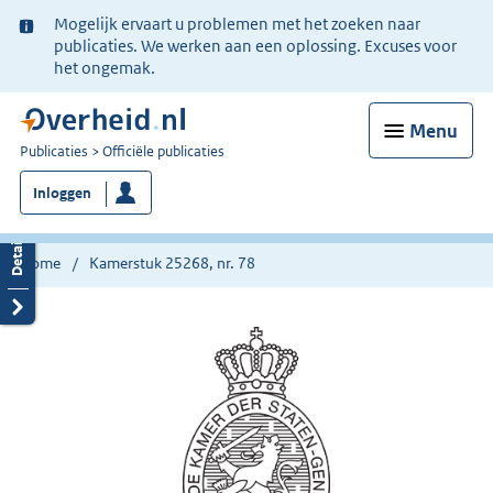
Ter
Mogelijk ervaart u problemen met het zoeken naar
informatie:
publicaties. We werken aan een oplossing. Excuses voor
het ongemak.
Menu
U
Publicaties
Officiële publicaties
bent
Inloggen
nu
hier:
Home
Kamerstuk 25268, nr. 78