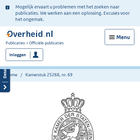
Ter
Mogelijk ervaart u problemen met het zoeken naar
informatie:
publicaties. We werken aan een oplossing. Excuses voor
het ongemak.
Menu
U
Publicaties
Officiële publicaties
bent
Inloggen
nu
hier:
Home
Kamerstuk 25268, nr. 69