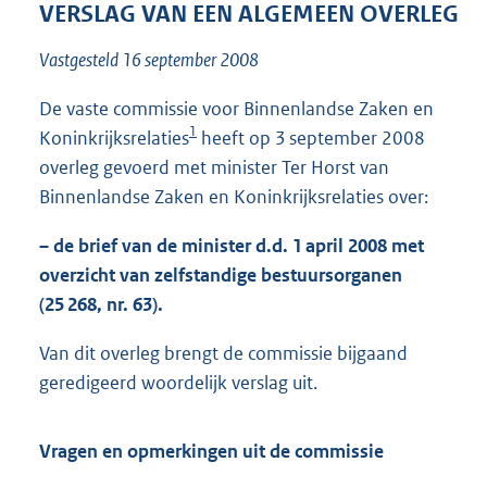
t
VERSLAG VAN EEN ALGEMEEN OVERLEG
t
e
Vastgesteld 16 september 2008
:
4
De vaste commissie voor Binnenlandse Zaken en
6
1
Koninkrijksrelaties
heeft op 3 september 2008
K
b
overleg gevoerd met minister Ter Horst van
Binnenlandse Zaken en Koninkrijksrelaties over:
– de brief van de minister d.d. 1 april 2008 met
overzicht van zelfstandige bestuursorganen
(25 268, nr. 63).
Van dit overleg brengt de commissie bijgaand
geredigeerd woordelijk verslag uit.
Vragen en opmerkingen uit de commissie