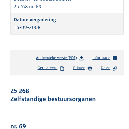
25268 nr. 69
16-09-2008
Authentieke versie (PDF)
b
Informatie
e
Gerelateerd
Printen
Delen
s
t
a
n
25 268
d
Zelfstandige bestuursorganen
s
g
r
o
o
nr. 69