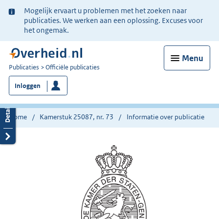
Ter
Mogelijk ervaart u problemen met het zoeken naar
informatie:
publicaties. We werken aan een oplossing. Excuses voor
het ongemak.
Menu
U
Publicaties
Officiële publicaties
bent
Inloggen
nu
hier:
Home
Kamerstuk 25087, nr. 73
Informatie over publicatie