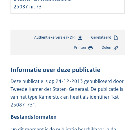
25087 nr. 73
Authentieke versie (PDF)
b
Gerelateerd
e
Printen
Delen
s
t
a
n
Informatie over deze publicatie
d
s
Deze publicatie is op 24-12-2013 gepubliceerd door
g
Tweede Kamer der Staten-Generaal. De publicatie is
r
van het type Kamerstuk en heeft als identifier "kst-
o
25087-73".
o
t
Bestandsformaten
t
e
Op dit moment is de publicatie beschikbaar in de
: