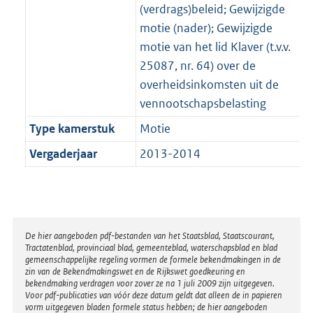
(verdrags)beleid; Gewijzigde
motie (nader); Gewijzigde
motie van het lid Klaver (t.v.v.
25087, nr. 64) over de
overheidsinkomsten uit de
vennootschapsbelasting
Type kamerstuk
Motie
Vergaderjaar
2013-2014
Disclaimer
De hier aangeboden pdf-bestanden van het Staatsblad, Staatscourant,
Tractatenblad, provinciaal blad, gemeenteblad, waterschapsblad en blad
gemeenschappelijke regeling vormen de formele bekendmakingen in de
zin van de Bekendmakingswet en de Rijkswet goedkeuring en
bekendmaking verdragen voor zover ze na 1 juli 2009 zijn uitgegeven.
Voor pdf-publicaties van vóór deze datum geldt dat alleen de in papieren
vorm uitgegeven bladen formele status hebben; de hier aangeboden