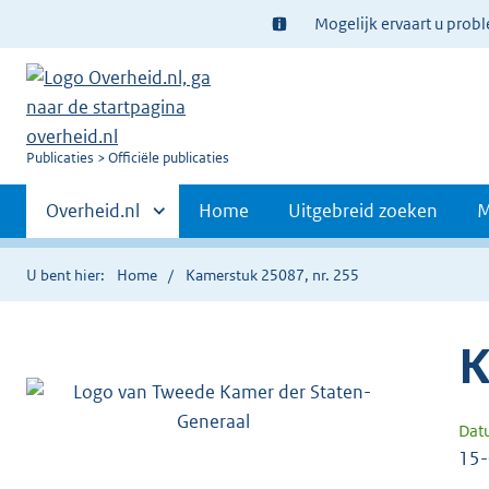
Ter
Mogelijk ervaart u prob
informatie:
U
Publicaties
Officiële publicaties
bent
Primaire
nu
Andere
Overheid.nl
Home
Uitgebreid zoeken
M
hier:
sites
navigatie
binnen
U bent hier:
Home
Kamerstuk 25087, nr. 255
K
Dat
15-