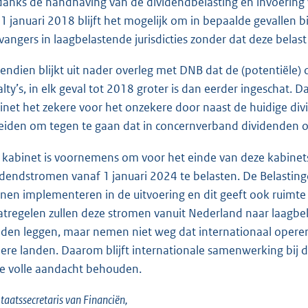
anks de handhaving van de dividendbelasting en invoering 
 1 januari 2018 blijft het mogelijk om in bepaalde gevallen
vangers in laagbelastende jurisdicties zonder dat deze belast 
endien blijkt uit nader overleg met DNB dat de (potentiële)
alty’s, in elk geval tot 2018 groter is dan eerder ingeschat
inet het zekere voor het onzekere door naast de huidige di
eiden om tegen te gaan dat in concernverband dividenden on
 kabinet is voornemens om voor het einde van deze kabine
idendstromen vanaf 1 januari 2024 te belasten. De Belasting
nen implementeren in de uitvoering en dit geeft ook ruimte
tregelen zullen deze stromen vanuit Nederland naar laagbela
den leggen, maar nemen niet weg dat internationaal opere
ere landen. Daarom blijft internationale samenwerking bij 
e volle aandacht behouden.
taatssecretaris van Financiën,