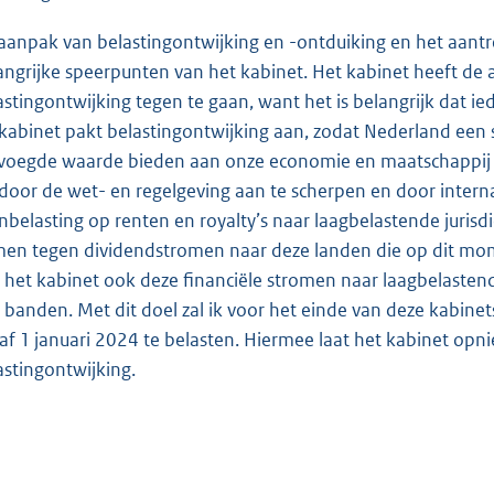
e
aanpak van belastingontwijking en -ontduiking en het aantre
:
angrijke speerpunten van het kabinet. Het kabinet heeft d
7
astingontwijking tegen te gaan, want het is belangrijk dat i
7
 kabinet pakt belastingontwijking aan, zodat Nederland een s
K
voegde waarde bieden aan onze economie en maatschappij e
b
door de wet- en regelgeving aan te scherpen en door intern
nbelasting op renten en royalty’s naar laagbelastende jurisdi
en tegen dividendstromen naar deze landen die op dit moment
t het kabinet ook deze financiële stromen naar laagbelastende 
 banden. Met dit doel zal ik voor het einde van deze kabi
af 1 januari 2024 te belasten. Hiermee laat het kabinet opni
astingontwijking.