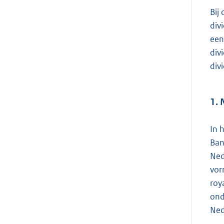
Bij
div
een
div
div
1. 
In 
Ban
Ned
vor
roy
ond
Ned