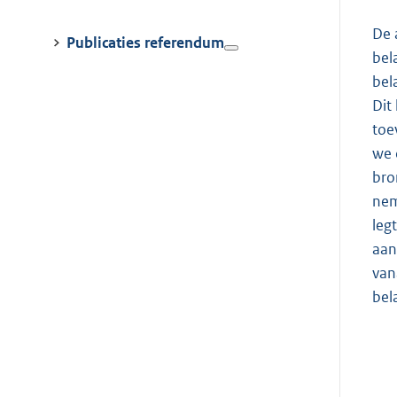
De 
Publicaties referendum
bel
bel
Dit
toe
we 
bro
nem
leg
aan
van
bel