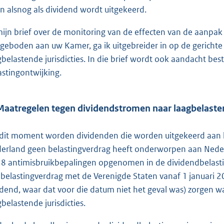
en alsnog als dividend wordt uitgekeerd.
mijn brief over de monitoring van de effecten van de aanpak
geboden aan uw Kamer, ga ik uitgebreider in op de gerichte
gbelastende jurisdicties. In die brief wordt ook aandacht b
astingontwijking.
Maatregelen tegen dividendstromen naar laagbelasten
dit moment worden dividenden die worden uitgekeerd aan li
erland geen belastingverdrag heeft onderworpen aan Nederl
8 antimisbruikbepalingen opgenomen in de dividendbelasti
 belastingverdrag met de Verenigde Staten vanaf 1 januari 20
idend, waar dat voor die datum niet het geval was) zorgen wa
gbelastende jurisdicties.