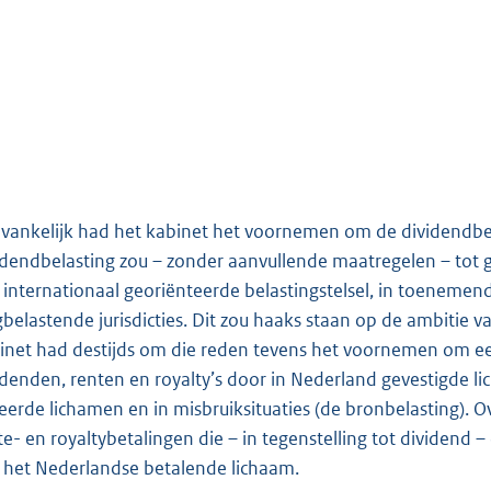
vankelijk had het kabinet het voornemen om de dividendbela
idendbelasting zou – zonder aanvullende maatregelen – to
 internationaal georiënteerde belastingstelsel, in toeneme
gbelastende jurisdicties. Dit zou haaks staan op de ambitie 
inet had destijds om die reden tevens het voornemen om ee
idenden, renten en royalty’s door in Nederland gevestigde li
ieerde lichamen en in misbruiksituaties (de bronbelasting). Ov
te- en royaltybetalingen die – in tegenstelling tot dividend 
 het Nederlandse betalende lichaam.