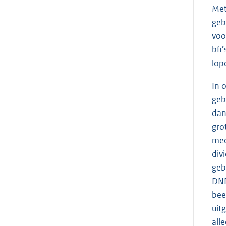
Met
geb
voo
bfi
lop
In 
geb
dan
gro
mee
div
geb
DNB
bee
uit
all