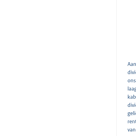
Aan
div
ons
laa
kab
div
gel
ren
van