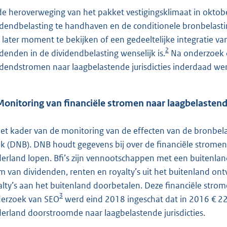
 de heroverweging van het pakket vestigingsklimaat in okto
idendbelasting te handhaven en de conditionele bronbelastin
 later moment te bekijken of een gedeeltelijke integratie v
2
idenden in de dividendbelasting wenselijk is.
Na onderzoek c
idendstromen naar laagbelastende jurisdicties inderdaad wens
Monitoring van financiële stromen naar laagbelastende
het kader van de monitoring van de effecten van de bronbel
k (DNB). DNB houdt gegevens bij over de financiële stromen di
erland lopen. Bfi’s zijn vennootschappen met een buitenland
m van dividenden, renten en royalty’s uit het buitenland on
alty’s aan het buitenland doorbetalen. Deze financiële stromen
3
erzoek van SEO
werd eind 2018 ingeschat dat in 2016 € 22 m
erland doorstroomde naar laagbelastende jurisdicties.