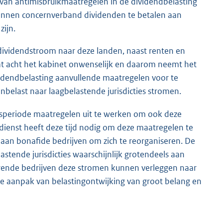
van antimisbruikmaatregelen in de dividendbelasting
 binnen concernverband dividenden te betalen aan
zijn.
 dividendstroom naar deze landen, naast renten en
. Dat acht het kabinet onwenselijk en daarom neemt het
videndbelasting aanvullende maatregelen voor te
belast naar laagbelastende jurisdicties stromen.
tsperiode maatregelen uit te werken om ook deze
dienst heeft deze tijd nodig om deze maatregelen te
 aan bonafide bedrijven om zich te reorganiseren. De
stende jurisdicties waarschijnlijk grotendeels aan
rende bedrijven deze stromen kunnen verleggen naar
de aanpak van belastingontwijking van groot belang en