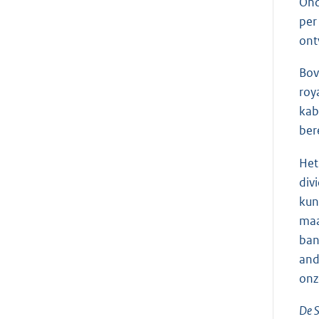
Ond
per
ont
Bov
roy
kab
ber
Het
div
kun
maa
ban
and
onz
De S