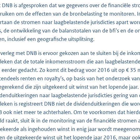
 DNB is afgesproken dat we gegevens over de financiële str
ruiken om de effecten van de bronbelasting te monitoren. In d
rtaan de stromen naar laagbelastende jurisdicties apart wor
’s, de ontwikkeling van de balanstotalen van de bfi’s en de 
en, inclusief een geografische uitsplitsing.
overleg met DNB is ervoor gekozen aan te sluiten bij de inkom
leken dat de totale inkomensstroom die aan laagbelastende
 eerder gedacht. Zo komt dit bedrag voor 2016 uit op € 35 
tendeels renten en royalty’s, op basis van het onderzoek van
gerekend die zijn uitgekeerd uit winst van het lopende jaar
idenduitkeringen naar laagbelastende jurisdicties gering van o
leken is registreert DNB niet de dividenduitkeringen die wor
 ook niet meer te achterhalen. Om te voorkomen dat hierd
ld raakt, sluit ik in de monitoring van de financiële strome
gekeerde als ingehouden winst in enig jaar wordt meegenome
een de uitgekeerde winst uit het lopende jaar 2016, maar ook