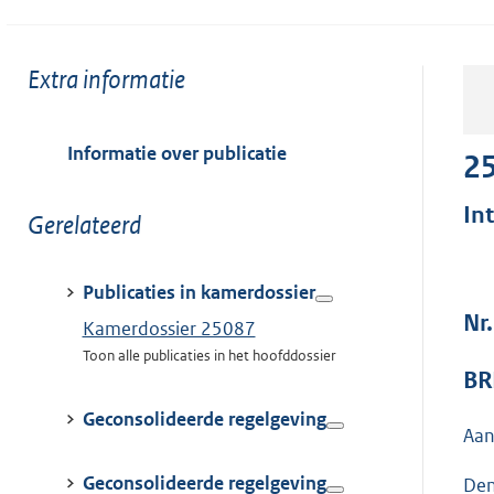
Toon
Extra informatie
meer
van:
Informatie over publicatie
2
In
Toon
Gerelateerd
meer
van:
Publicaties in kamerdossier
Nr
Kamerdossier 25087
Toon alle publicaties in het hoofddossier
BR
Geconsolideerde regelgeving
Aan
Geconsolideerde regelgeving
Den