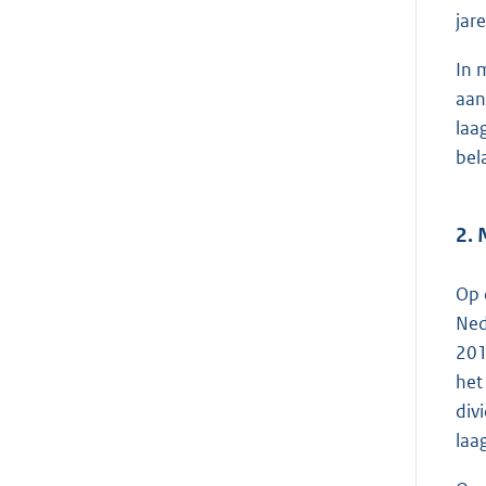
jar
In 
aan
laa
bel
2. 
Op 
Ned
201
het
div
laa