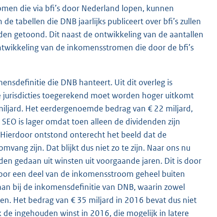
omen die via bfi’s door Nederland lopen, kunnen
e tabellen die DNB jaarlijks publiceert over bfi’s zullen
den getoond. Dit naast de ontwikkeling van de aantallen
ontwikkeling van de inkomensstromen die door de bfi’s
ensdefinitie die DNB hanteert. Uit dit overleg is
 jurisdicties toegerekend moet worden hoger uitkomt
miljard. Het eerdergenoemde bedrag van € 22 miljard,
 SEO is lager omdat toen alleen de dividenden zijn
. Hierdoor ontstond onterecht het beeld dat de
mvang zijn. Dat blijkt dus niet zo te zijn. Naar ons nu
den gedaan uit winsten uit voor
gaande jaren. Dit is door
oor een deel van de inkomensstroom geheel buiten
n aan bij de inkomensdefinitie van DNB, waarin zowel
n. Het bedrag van € 35 miljard in 2016 bevat dus niet
 de ingehouden winst in 2016, die mogelijk in latere