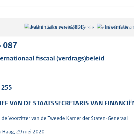
Authentieke versie (PDF)
b
Informatie
e
s
5 087
t
ternationaal fiscaal (verdrags)beleid
a
n
d
s
. 255
g
r
IEF VAN DE STAATSSECRETARIS VAN FINANCIË
o
o
 de Voorzitter van de Tweede Kamer der Staten-Generaal
t
 Haag, 29 mei 2020
t