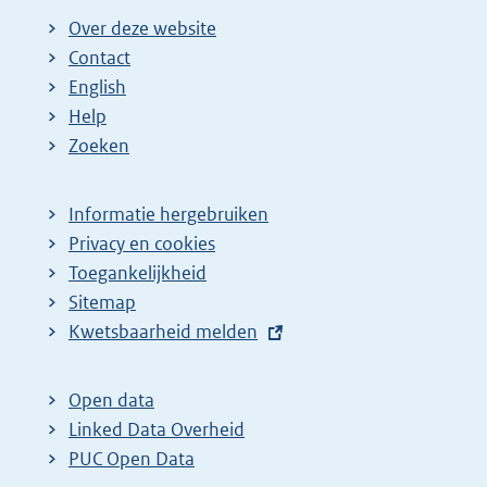
Over deze website
Contact
English
Help
Zoeken
Informatie hergebruiken
Privacy en cookies
Toegankelijkheid
Sitemap
E
Kwetsbaarheid melden
x
t
Open data
e
Linked Data Overheid
r
PUC Open Data
n