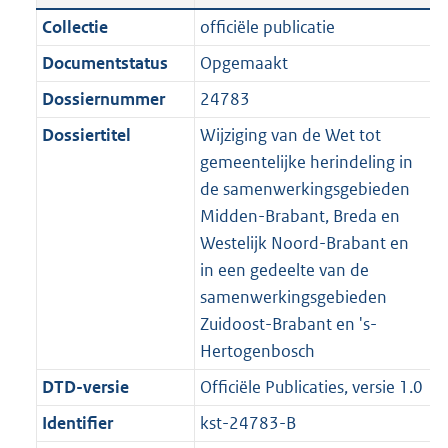
n
a
t
a
c
:
e
t
Collectie
officiële publicatie
d
n
i
t
a
1
:
e
Documentstatus
Opgemaakt
s
d
e
i
t
7
6
:
g
s
Dossiernummer
24783
i
e
i
K
K
2
r
g
n
i
e
b
b
K
Dossiertitel
Wijziging van de Wet tot
o
r
f
n
i
b
gemeentelijke herindeling in
o
o
o
f
n
de samenwerkingsgebieden
t
o
r
o
f
Midden-Brabant, Breda en
t
t
m
r
o
Westelijk Noord-Brabant en
e
t
a
m
r
in een gedeelte van de
:
e
a
a
m
samenwerkingsgebieden
2
:
t
a
a
Zuidoost-Brabant en 's-
K
2
t
a
Hertogenbosch
b
K
t
DTD-versie
Officiële Publicaties, versie 1.0
b
Identifier
kst-24783-B