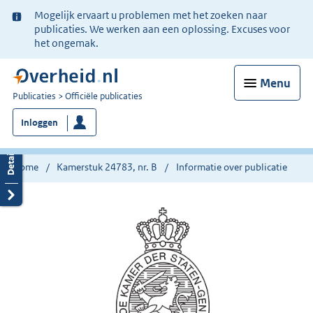
Ter
Mogelijk ervaart u problemen met het zoeken naar
informatie:
publicaties. We werken aan een oplossing. Excuses voor
het ongemak.
Menu
U
Publicaties
Officiële publicaties
bent
Inloggen
nu
hier:
Home
Kamerstuk 24783, nr. B
Informatie over publicatie