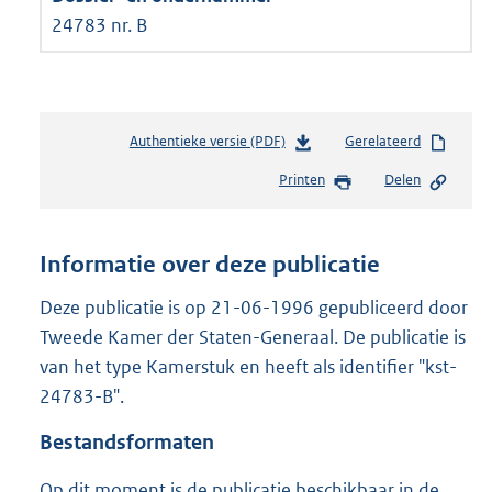
24783 nr. B
Authentieke versie (PDF)
b
Gerelateerd
e
Printen
Delen
s
t
a
n
Informatie over deze publicatie
d
s
Deze publicatie is op 21-06-1996 gepubliceerd door
g
Tweede Kamer der Staten-Generaal. De publicatie is
r
van het type Kamerstuk en heeft als identifier "kst-
o
24783-B".
o
t
Bestandsformaten
t
e
Op dit moment is de publicatie beschikbaar in de
: