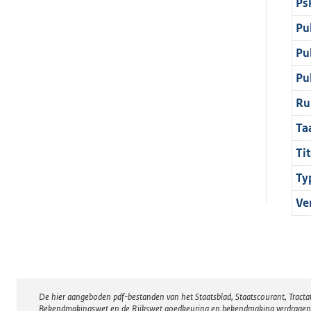
Ps
Pu
Pu
Pu
Ru
Ta
Tit
Ty
Ve
De hier aangeboden pdf-bestanden van het Staatsblad, Staatscourant, Tract
Disclaimer
Bekendmakingswet en de Rijkswet goedkeuring en bekendmaking verdragen voor