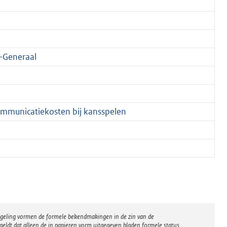
-Generaal
ommunicatiekosten bij kansspelen
regeling vormen de formele bekendmakingen in de zin van de
eldt dat alleen de in papieren vorm uitgegeven bladen formele status