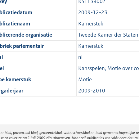
key
KST139007
blicatiedatum
2009-12-23
blicatienaam
Kamerstuk
blicerende organisatie
Tweede Kamer der Staten
briek parlementair
Kamerstuk
al
nl
el
Kansspelen; Motie over c
pe kamerstuk
Motie
rgaderjaar
2009-2010
atenblad, provinciaal blad, gemeenteblad, waterschapsblad en blad gemeenschappelijke 
 zover ze na 1 juli 2009 zijn uitgegeven. Voor pdf-publicaties van vóór deze datum g