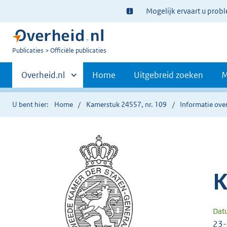
Ter
Mogelijk ervaart u prob
informatie:
U
Publicaties
Officiële publicaties
bent
Primaire
nu
Andere
Overheid.nl
Home
Uitgebreid zoeken
M
hier:
sites
navigatie
binnen
U bent hier:
Home
Kamerstuk 24557, nr. 109
Informatie over
K
Dat
23