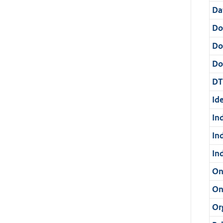
Da
Do
Do
Dos
DT
Ide
In
In
In
On
On
Or