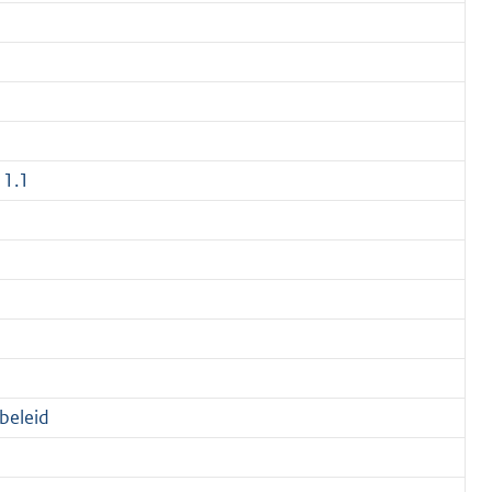
 1.1
 beleid