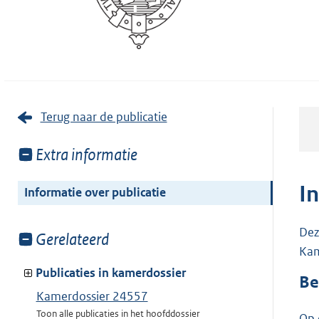
Terug naar de publicatie
Toon
Extra informatie
meer
van:
I
Informatie over publicatie
Dez
Toon
Gerelateerd
Kam
meer
van:
Publicaties in kamerdossier
Be
Kamerdossier 24557
Toon alle publicaties in het hoofddossier
Op 