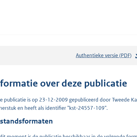
Authentieke versie (PDF)
b
e
s
t
nformatie over deze publicatie
a
n
e publicatie is op 23-12-2009 gepubliceerd door Tweede Kam
d
erstuk en heeft als identifier "kst-24557-109".
s
standsformaten
g
r
dit moment is de publicatie beschikbaar in de volgende for