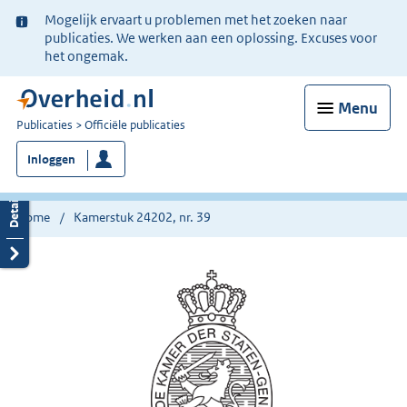
Ter
Mogelijk ervaart u problemen met het zoeken naar
informatie:
publicaties. We werken aan een oplossing. Excuses voor
het ongemak.
Menu
U
Publicaties
Officiële publicaties
bent
Inloggen
nu
hier:
Home
Kamerstuk 24202, nr. 39