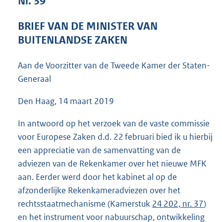
Nr. 39
5
5
BRIEF VAN DE MINISTER VAN
K
BUITENLANDSE ZAKEN
b
Aan de Voorzitter van de Tweede Kamer der Staten-
Generaal
Den Haag, 14 maart 2019
In antwoord op het verzoek van de vaste commissie
voor Europese Zaken d.d. 22 februari bied ik u hierbij
een appreciatie van de samenvatting van de
adviezen van de Rekenkamer over het nieuwe MFK
aan. Eerder werd door het kabinet al op de
afzonderlijke Rekenkameradviezen over het
rechtsstaatmechanisme (Kamerstuk
24 202, nr. 37
)
en het instrument voor nabuurschap, ontwikkeling